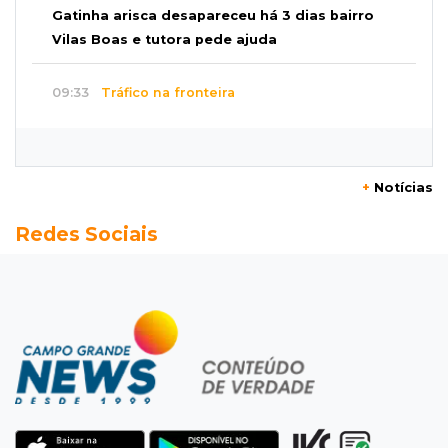
Gatinha arisca desapareceu há 3 dias bairro
Vilas Boas e tutora pede ajuda
09:33
Tráfico na fronteira
Juiz decreta preventiva de pai e filho flagrados
com 420 quilos de cocaína
+
Notícias
09:23
Dominguinho
Redes Sociais
Artesanato de MS entra em nova etapa da
turnê de João Gomes
09:15
Atenção
Eventos interditam ruas de Campo Grande
nesta sexta-feira
09:09
Mesmo lugar
Três dias após obra, buraco volta a Joaquim