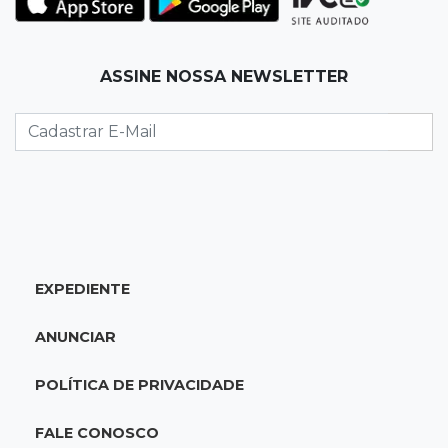
para 7º no Brasileirão
19:12
Na Vila Belmiro
ASSINE NOSSA NEWSLETTER
Athletico vence Santos por 2 a 0 e mantém 3º
lugar no Brasileirão
18:51
Oportunidades
UEMS está com seleções para professores
com salários de até R$ 10,2 mil
EXPEDIENTE
18:33
Em 2022
Homem que ajudou a sequestrar bebê matou
ANUNCIAR
adolescente atropelada no Amazonas
POLÍTICA DE PRIVACIDADE
18:15
Nubank Parque
Palmeiras e Inter ficam no 0 a 0 pela 22ª
FALE CONOSCO