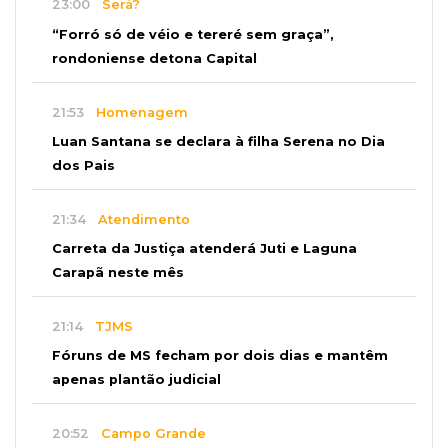
23:00
Será?
“Forró só de véio e tereré sem graça”,
rondoniense detona Capital
21:53
Homenagem
Luan Santana se declara à filha Serena no Dia
dos Pais
21:34
Atendimento
Carreta da Justiça atenderá Juti e Laguna
Carapã neste mês
21:14
TJMS
Fóruns de MS fecham por dois dias e mantêm
apenas plantão judicial
20:52
Campo Grande