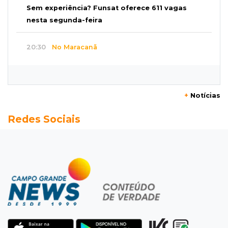
Sem experiência? Funsat oferece 611 vagas
nesta segunda-feira
20:30
No Maracanã
Flamengo vence Vitória por 2 a 0 e encurta
distância para o líder
+
Notícias
20:13
Empregos
Redes Sociais
Seleções em MS têm salários de até R$ 8,2 mil;
veja oportunidades
19:50
Jardim Itatiaia
Vigia é amarrado durante roubo de carro e
dois caminhões em pátio
19:35
Bragança Paulista
Corinthians vence Bragantino por 2 a 0 e sobe