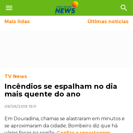
menu
search
Mais
lidas
Últimas notícias
TV News
Incêndios se espalham no dia
mais quente do ano
09/09/2019 15:11
Em Douradina, chamas se alastraram em minutos e
se aproximaram da cidade; Bombeiro diz que há
vários focos na região.
Confira a reportagem