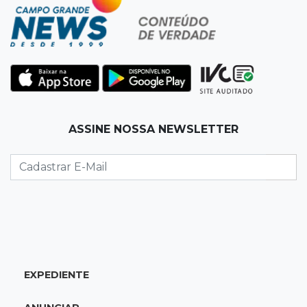
trânsito neste domingo
07:45
Dia dos Pais
Qual conselho do seu pai você não ouviu e
hoje paga um preço alto?
07:30
Disciplina e amor
ASSINE NOSSA NEWSLETTER
Pais passam kung-fu de geração em geração
e agora treinam as filhas
07:26
Tiradentes
Ataque em beco deixa um morto com rosto
deformado e outro ferido
07:20
14 de julho
EXPEDIENTE
Feira Central encerra Festival do Sobá com
karaokê de Dia dos Pais