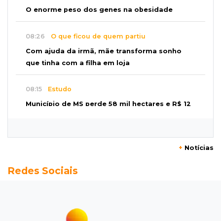
O enorme peso dos genes na obesidade
08:26
O que ficou de quem partiu
Com ajuda da irmã, mãe transforma sonho
que tinha com a filha em loja
08:15
Estudo
Município de MS perde 58 mil hectares e R$ 12
milhões por mês com silvicultura
08:03
Amambai
+
Notícias
Rapaz de 23 anos morre ao bater o carro em
Redes Sociais
poste de energia elétrica
07:54
Ruas bloqueadas
Campo Grande tem quatro interdições no