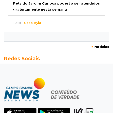
Pets do Jardim Carioca poderão ser atendidos
gratuitamente nesta semana
10:18
Caso Ayla
Rastreamento de celulares levou polícia até
sequestradores de recém-nascida
+
Notícias
10:08
Susto
Redes Sociais
Pai e filho escapam de incêndio, mas fogo
consome Porsche de R$ 1 milhão
10:04
Pergunta do Dia
Tradicional churrasco com a família ainda
cabe no seu orçamento?
09:51
Rotina escolar
Pais buscam quebrar o padrão e estar