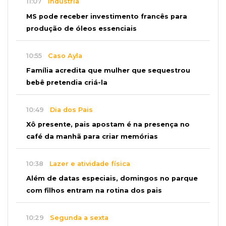
11:07
Indústria
MS pode receber investimento francês para
produção de óleos essenciais
10:55
Caso Ayla
Família acredita que mulher que sequestrou
bebê pretendia criá-la
10:49
Dia dos Pais
Xô presente, pais apostam é na presença no
café da manhã para criar memórias
10:38
Lazer e atividade física
Além de datas especiais, domingos no parque
com filhos entram na rotina dos pais
10:29
Segunda a sexta