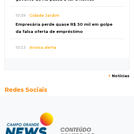
10:39
Cidade Jardim
Empresária perde quase R$ 30 mil em golpe
da falsa oferta de empréstimo
10:23
Anvisa alerta
Uso de testosterona sem indicação pode
causar acne e problemas no coração
+
Notícias
10:18
Comércio exterior
Redes Sociais
Superávit comercial de MS cresce 17,8% com
alta das exportações
10:13
Arte com a escrita
Concurso de Poesias anuncia vencedores e
premiará os melhores no dia 20