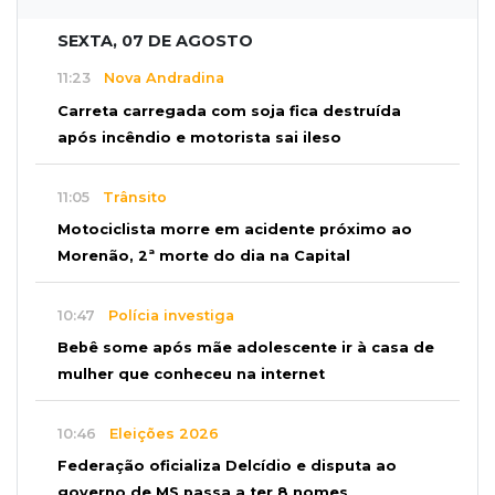
SEXTA, 07 DE AGOSTO
11:23
Nova Andradina
Carreta carregada com soja fica destruída
após incêndio e motorista sai ileso
11:05
Trânsito
Motociclista morre em acidente próximo ao
Morenão, 2ª morte do dia na Capital
10:47
Polícia investiga
Bebê some após mãe adolescente ir à casa de
mulher que conheceu na internet
10:46
Eleições 2026
Federação oficializa Delcídio e disputa ao
governo de MS passa a ter 8 nomes