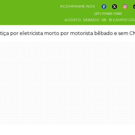
ACOMPANHE-NOS
(67) 99669-9563
AGOSTO, SÁBADO
08
CAMPO GR
stiça por eletricista morto por motorista bêbado e sem 