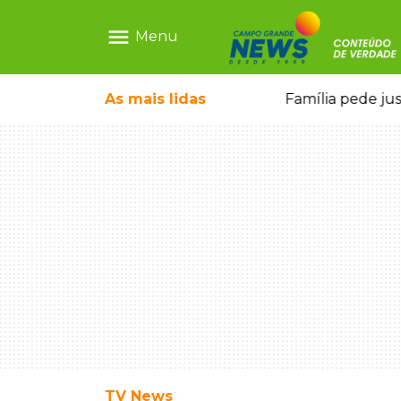
menu
Menu
o pai e morre a caminho do hospital
As mais
lidas
Família pede ju
TV News