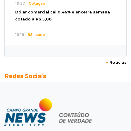
19:37
Cotação
Dólar comercial cai 0,46% e encerra semana
cotado a R$ 5,08
19:18
95º caso
Foragido que se passava por pastor morre
após reagir à abordagem policial
+
Notícias
18:51
Certidão
Redes Sociais
Em MS, uma criança é registrada sem o nome
do pai a cada 2h
18:36
Decisão
Pantanal viaja para Goiás em busca de acesso
inédito à Série A2 feminina
18:33
Registro do céu