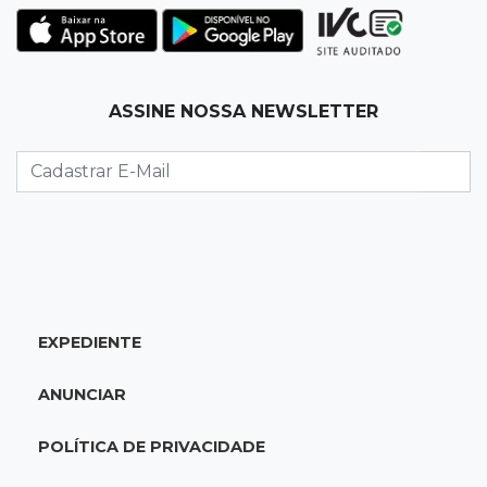
Após chuva, despedida do "sextou" é com pôr
do sol que parece fogo
18:13
Nacional
ASSINE NOSSA NEWSLETTER
Alerta em celulares mobiliza buscas por bebê
17:58
Redução
Pantanal reduz desmatamento em 65% e
Cerrado tem queda de 11,5%
17:45
Em Corumbá
EXPEDIENTE
Ex-vereador preso começa briga durante
banho de sol e leva socos de detento
ANUNCIAR
17:31
Dourados
POLÍTICA DE PRIVACIDADE
Vídeo mostra jovem sendo executado com