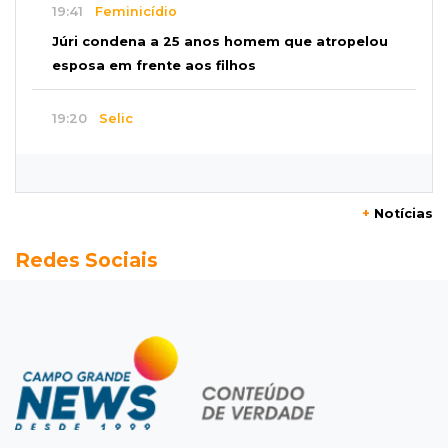
19:41
Feminicídio
Júri condena a 25 anos homem que atropelou
esposa em frente aos filhos
19:20
Selic
Banco Central reduz juros para 14% ao ano em
4º corte consecutivo
+
Notícias
19:05
Pregão
Redes Sociais
Dólar comercial fecha cotado a R$ 5,12 com
atenção ao cenário externo
18:41
Ideb
Ensino Médio melhora nas maiores cidades do
Estado, mas aprendizagem recua
18:24
Balanço