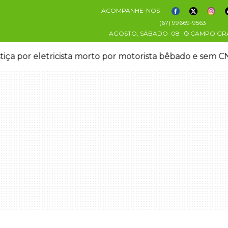
ACOMPANHE-NOS
(67) 99669-9563
AGOSTO, SÁBADO
08
CAMPO GR
stiça por eletricista morto por motorista bêbado e sem 