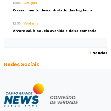
13:00
Artigos
O crescimento descontrolado das big techs
12:55
Ventania
Árvore cai, bloqueia avenida e deixa comércio
sem energia em Campo Grande
12:34
"Foi mal"
+
Notícias
Mulher em situação de rua coloca fogo em
Redes Sociais
terreno e causa incêndio no Santo Amaro
12:10
Direito
Inteligência Artificial avança na advocacia e
encurta tarefas administrativas
12:08
Decisão judicial
Justiça manda tirar canil e proíbe treino do