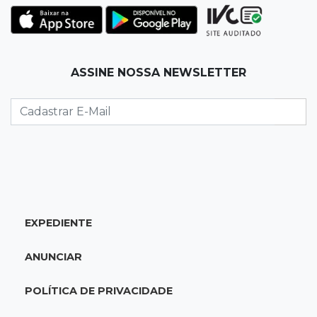
Choque ao lado de condomínio
11:56
Esquecidos
ASSINE NOSSA NEWSLETTER
Primeiro corpo do “cemitério de Nando”
nunca teve nome
11:48
Nova Alvorada do Sul
Vereadora é acusada de insinuar em vídeo
que prefeito agride mulheres
11:31
Paradeiro incerto
EXPEDIENTE
Mãe narra emboscada e diz ter sido amarrada
antes de bebê desaparecer
ANUNCIAR
11:28
Audiência de custódia
POLÍTICA DE PRIVACIDADE
Juiz manda soltar motorista bêbado envolvido