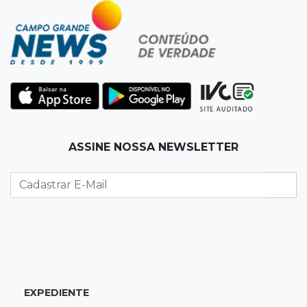
Vigia é amarrado durante roubo de carro e
dois caminhões em pátio
19:35
Bragança Paulista
Corinthians vence Bragantino por 2 a 0 e sobe
para 7º no Brasileirão
19:12
Na Vila Belmiro
ASSINE NOSSA NEWSLETTER
Athletico vence Santos por 2 a 0 e mantém 3º
lugar no Brasileirão
18:51
Oportunidades
UEMS está com seleções para professores
com salários de até R$ 10,2 mil
EXPEDIENTE
18:33
Em 2022