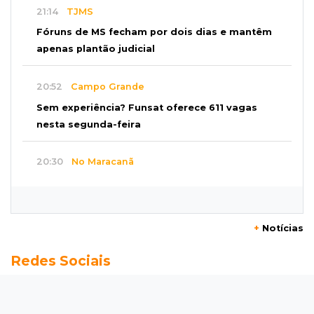
21:14
TJMS
Fóruns de MS fecham por dois dias e mantêm
apenas plantão judicial
20:52
Campo Grande
Sem experiência? Funsat oferece 611 vagas
nesta segunda-feira
20:30
No Maracanã
Flamengo vence Vitória por 2 a 0 e encurta
distância para o líder
+
Notícias
20:13
Empregos
Redes Sociais
Seleções em MS têm salários de até R$ 8,2 mil;
veja oportunidades
19:50
Jardim Itatiaia