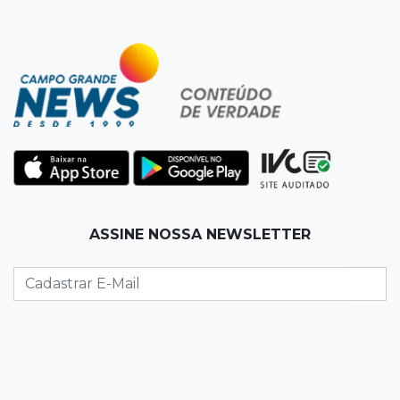
10:39
Cidade Jardim
Empresária perde quase R$ 30 mil em golpe
da falsa oferta de empréstimo
10:23
Preocupação
Anvisa sobe alerta sobre testosterona sem
indicação como risco ao coração
10:18
Comércio exterior
ASSINE NOSSA NEWSLETTER
Superávit comercial de MS cresce 17,8% com
alta das exportações
10:13
Arte com a escrita
Concurso de Poesias anuncia vencedores e
premiará os melhores no dia 20