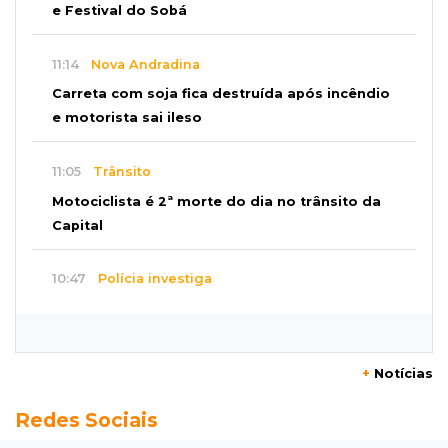
e Festival do Sobá
11:14
Nova Andradina
Carreta com soja fica destruída após incêndio
e motorista sai ileso
11:05
Trânsito
Motociclista é 2ª morte do dia no trânsito da
Capital
10:47
Polícia investiga
Bebê some após mãe adolescente ir à casa de
mulher que conheceu na internet
+
Notícias
10:46
Eleições 2026
Redes Sociais
Federação oficializa Delcídio e disputa ao
governo de MS ganha 8º nome