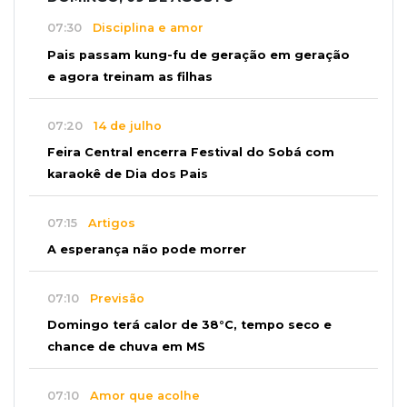
07:30
Disciplina e amor
Pais passam kung-fu de geração em geração
e agora treinam as filhas
07:20
14 de julho
Feira Central encerra Festival do Sobá com
karaokê de Dia dos Pais
07:15
Artigos
A esperança não pode morrer
07:10
Previsão
Domingo terá calor de 38°C, tempo seco e
chance de chuva em MS
07:10
Amor que acolhe