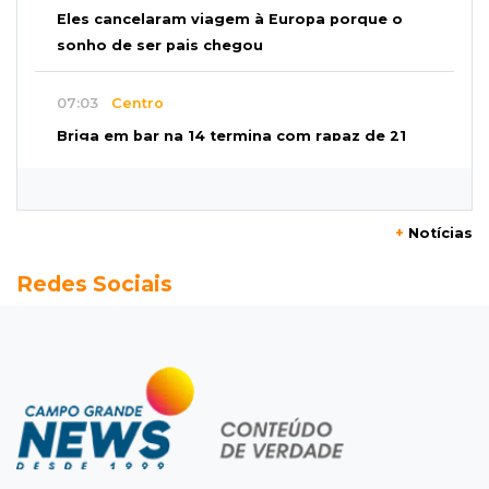
Eles cancelaram viagem à Europa porque o
sonho de ser pais chegou
07:03
Centro
Briga em bar na 14 termina com rapaz de 21
anos morto a facada
07:01
Editorial
+
Notícias
Planos de Riedel e Fábio multiplicam
Redes Sociais
promessas, mas deixam a conta para depois
07:00
Agendão
Domingo é dia de Festival do Sobá e feiras em
homenagem aos pais
SÁBADO, 08 DE AGOSTO
22:04
Resumão