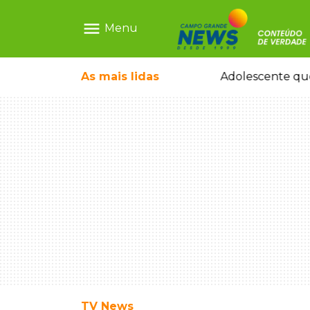
menu
Menu
icleta em caminhão estacionado
As mais
lidas
Adolescente que
TV News