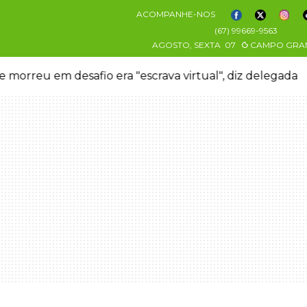
ACOMPANHE-NOS
(67) 99669-9563
AGOSTO, SEXTA
07
CAMPO GRA
 morreu em desafio era "escrava virtual", diz delegada