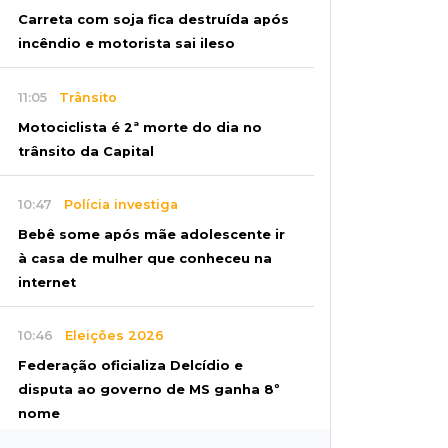
Carreta com soja fica destruída após
incêndio e motorista sai ileso
11:05
Trânsito
Motociclista é 2ª morte do dia no
trânsito da Capital
10:47
Polícia investiga
Bebê some após mãe adolescente ir
à casa de mulher que conheceu na
internet
10:46
Eleições 2026
Federação oficializa Delcídio e
disputa ao governo de MS ganha 8º
nome