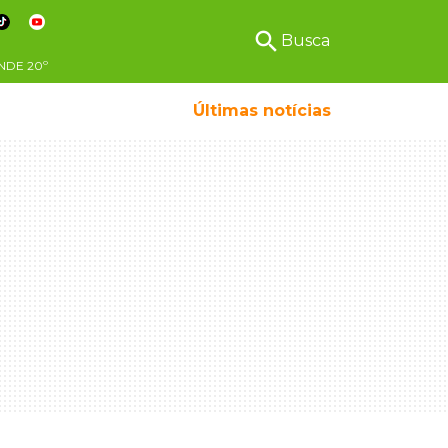
search
Busca
NDE
20º
Últimas notícias