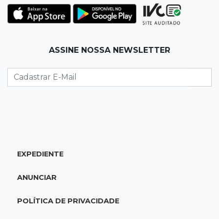
chegada de ciclone
12:12
Natureza
ASSINE NOSSA NEWSLETTER
Ovos de arara-azul marcam início da
temporada reprodutiva no Pantanal
12:06
Aquidauana
Após apagão, comerciantes contabilizam
prejuízos e buscam ressarcimento
11:55
Meio ambiente
EXPEDIENTE
Engenheiro do Pantanal: tatu-canastra pode
ganhar dia oficial em MS
ANUNCIAR
11:38
Agosto Lilás
POLÍTICA DE PRIVACIDADE
Dupla troca a 'sofrência' por alerta contra a