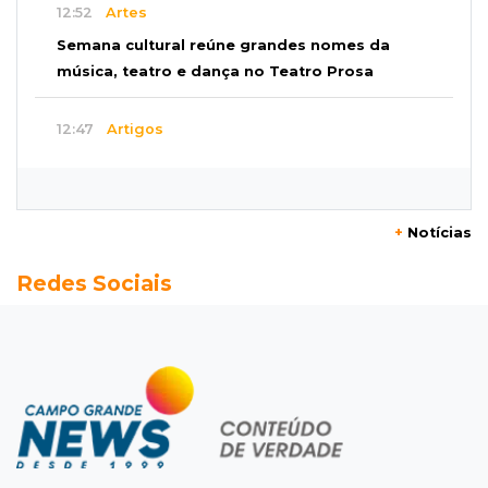
12:52
Artes
Semana cultural reúne grandes nomes da
música, teatro e dança no Teatro Prosa
12:47
Artigos
O terrorismo começa pela dignidade humana
12:43
Esporte Equestre
+
Notícias
Da fivela de campeã ao sonho internacional:
Redes Sociais
amazona de MS quer chegar ao Texas
12:32
Máquinas de Areia
Empresário investigado em 2023 volta a ser
alvo por R$ 100 milhões em contratos
12:26
Clima
Defesa Civil descarta cenário extremo com