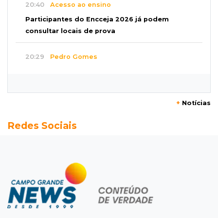
20:40
Acesso ao ensino
Participantes do Encceja 2026 já podem
consultar locais de prova
20:29
Pedro Gomes
Jovem morre baleado e suspeita envolve
disputa entre facções rivais
+
Notícias
20:01
Futebol feminino
Redes Sociais
Pantanal treina em Goiânia antes de jogo que
vale acesso inédito à Série A2
19:44
Campeonato Brasileiro
Remo busca empate com Atlético-MG e segue
na zona de rebaixamento
19:27
Caso Ayla