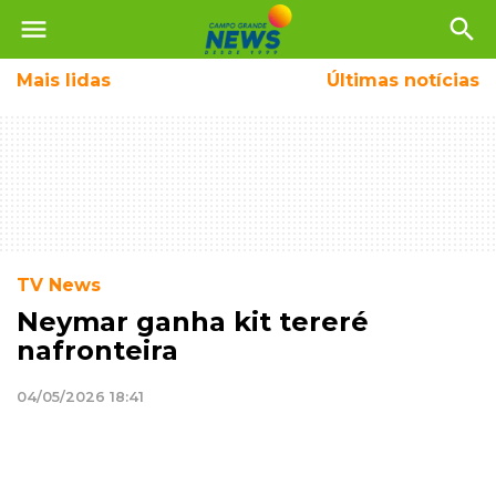
menu
search
Mais
lidas
Últimas notícias
TV News
Neymar ganha kit tereré
nafronteira
04/05/2026 18:41