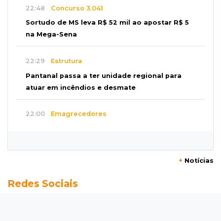
22:48
Concurso 3.041
Sortudo de MS leva R$ 52 mil ao apostar R$ 5
na Mega-Sena
22:29
Estrutura
Pantanal passa a ter unidade regional para
atuar em incêndios e desmate
22:00
Emagrecedores
MS lidera procura digital por canetas
paraguaias sem registro
+
Notícias
21:41
Nova Alvorada do Sul
Redes Sociais
Granizo danifica telhados e plantações
durante temporal no interior
21:22
Agregado