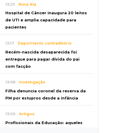
13:25
Nova Ala
Hospital de Câncer inaugura 20 leitos
de UTI e amplia capacidade para
pacientes
13:17
Depoimento contraditório
Recém-nascida desaparecida foi
entregue para pagar dívida do pai
com facção
13:08
Investigação
Filha denuncia coronel da reserva da
PM por estupros desde a infância
13:00
Artigos
Profissionais da Educação: aqueles
que fazem da escola um lugar de