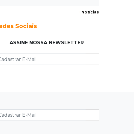
transformação
+
Notícias
12:54
Combustíveis
edes Sociais
Venda de diesel em MS bate recorde
no primeiro semestre de 2026
ASSINE NOSSA NEWSLETTER
12:41
Podcast
Jovem em Unei custa mais que
mensalidade de Medicina, compara
secretário
12:37
Ao lado de viatura
Esposa de motociclista morto chega
primeiro ao acidente e é amparada
pela mãe
12:21
Agosto Lilás