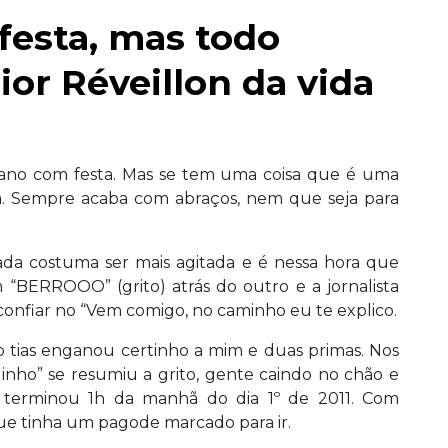
festa, mas todo
ior Réveillon da vida
 ano com festa. Mas se tem uma coisa que é uma
ia. Sempre acaba com abraços, nem que seja para
rada costuma ser mais agitada e é nessa hora que
m “BERROOO” (grito) atrás do outro e a jornalista
onfiar no “Vem comigo, no caminho eu te explico.
 tias enganou certinho a mim e duas primas. Nos
dinho” se resumiu a grito, gente caindo no chão e
 terminou 1h da manhã do dia 1º de 2011. Com
que tinha um pagode marcado para ir.