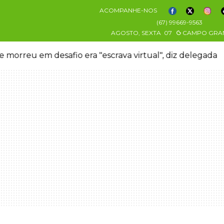
ACOMPANHE-NOS
(67) 99669-9563
AGOSTO, SEXTA
07
CAMPO GRA
 morreu em desafio era "escrava virtual", diz delegada