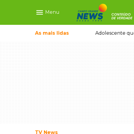
menu
Menu
 tomando ruas em temporal no interior
As mais
lidas
Adolescente que
TV News