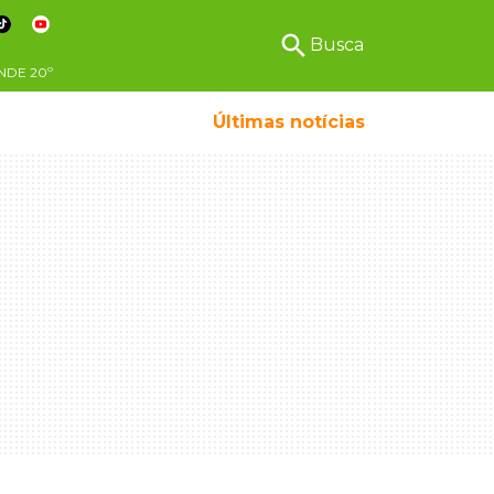
search
Busca
NDE
20º
Últimas notícias