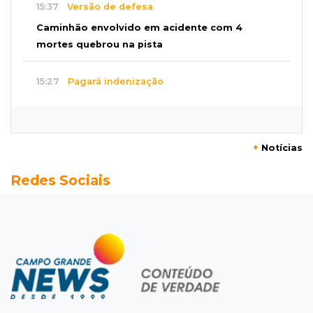
15:37
Versão de defesa
Caminhão envolvido em acidente com 4
mortes quebrou na pista
15:27
Pagará indenização
Homem que atacou ex com motosserra na
frente da filha é condenado
+
Notícias
15:24
Veículos
Redes Sociais
Rodamos 1.000 km com o Basalt; veja onde
ele mais surpreendeu
15:14
Luto na arquitetura
Morre aos 58 anos Luis Pedro Scalise,
arquiteto dos projetos fora do comum
14:55
Categorias de base