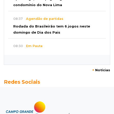
condomínio do Nova Lima
08:37
Agendão de partidas
Rodada do Brasileirão tem 6 jogos neste
domingo de Dia dos Pais
08:30
Em Pauta
O enorme peso dos genes na obesidade
08:26
O que ficou de quem partiu
+
Notícias
Com ajuda da irmã, mãe transforma sonho
Redes Sociais
que tinha com a filha em loja
08:15
Estudo
Município de MS perde 58 mil hectares e R$ 12
milhões por mês com silvicultura