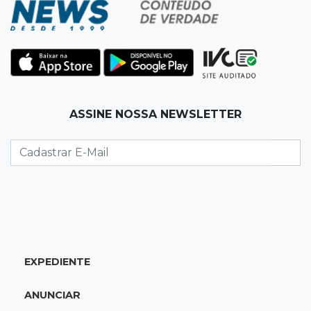
08:03
Amambai
Rapaz de 23 anos morre ao bater o carro em
poste de energia elétrica
07:54
Ruas bloqueadas
ASSINE NOSSA NEWSLETTER
Campo Grande tem quatro interdições no
trânsito neste domingo
07:45
Dia dos Pais
Qual conselho do seu pai você não ouviu e
hoje paga um preço alto?
07:30
Disciplina e amor
EXPEDIENTE
Pais passam kung-fu de geração em geração
e agora treinam as filhas
ANUNCIAR