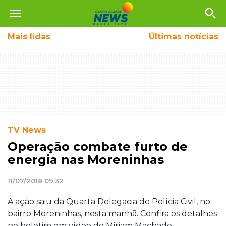
menu
search
Mais
lidas
Últimas notícias
TV News
Operação combate furto de
energia nas Moreninhas
11/07/2018 09:32
A ação saiu da Quarta Delegacia de Polícia Civil, no
bairro Moreninhas, nesta manhã. Confira os detalhes
no boletim em vídeo de Miriam Machado.