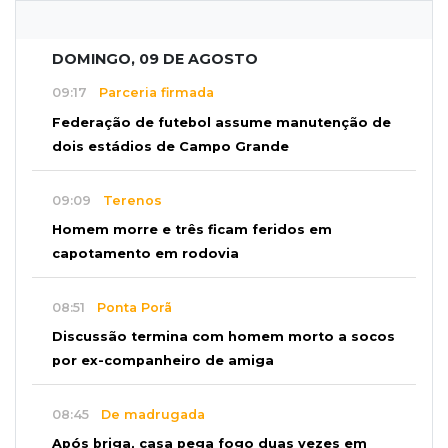
DOMINGO, 09 DE AGOSTO
09:17
Parceria firmada
Federação de futebol assume manutenção de
dois estádios de Campo Grande
09:09
Terenos
Homem morre e três ficam feridos em
capotamento em rodovia
08:51
Ponta Porã
Discussão termina com homem morto a socos
por ex-companheiro de amiga
08:45
De madrugada
Após briga, casa pega fogo duas vezes em