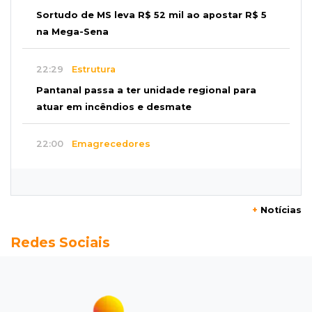
Sortudo de MS leva R$ 52 mil ao apostar R$ 5
na Mega-Sena
22:29
Estrutura
Pantanal passa a ter unidade regional para
atuar em incêndios e desmate
22:00
Emagrecedores
MS lidera procura digital por canetas
paraguaias sem registro
+
Notícias
21:41
Nova Alvorada do Sul
Redes Sociais
Granizo danifica telhados e plantações
durante temporal no interior
21:22
Agregado