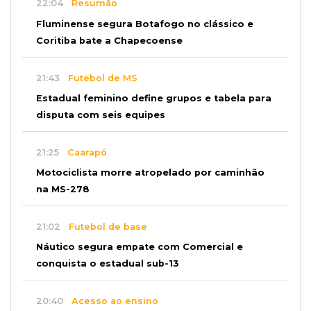
22:04
Resumão
Fluminense segura Botafogo no clássico e
Coritiba bate a Chapecoense
21:43
Futebol de MS
Estadual feminino define grupos e tabela para
disputa com seis equipes
21:25
Caarapó
Motociclista morre atropelado por caminhão
na MS-278
21:02
Futebol de base
Náutico segura empate com Comercial e
conquista o estadual sub-13
20:40
Acesso ao ensino