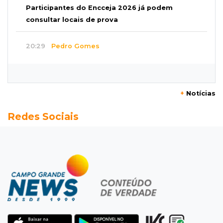
Participantes do Encceja 2026 já podem
consultar locais de prova
20:29
Pedro Gomes
Jovem morre baleado e suspeita envolve
disputa entre facções rivais
+
Notícias
20:01
Futebol feminino
Redes Sociais
Pantanal treina em Goiânia antes de jogo que
vale acesso inédito à Série A2
19:44
Campeonato Brasileiro
Remo busca empate com Atlético-MG e segue
na zona de rebaixamento
19:27
Caso Ayla
Defesa diz que preso suspeito de sequestro