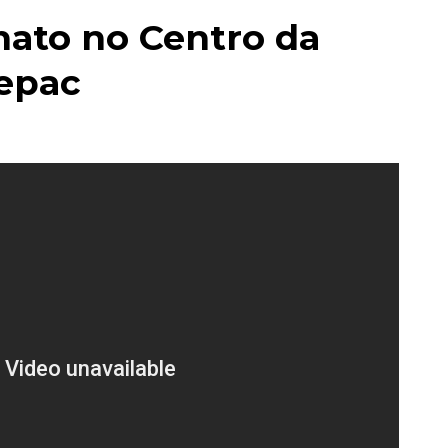
nato no Centro da
Depac