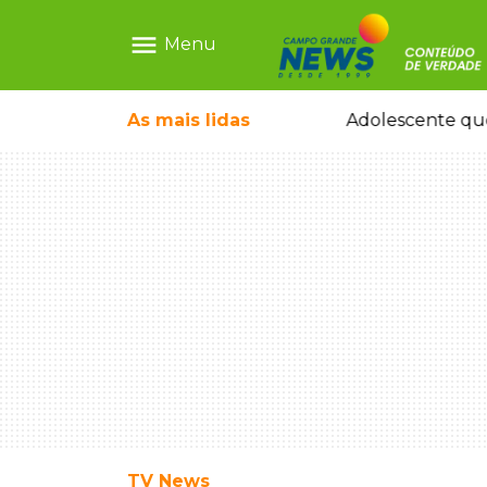
menu
Menu
pode ganhar dia oficial em MS
As mais
lidas
Adolescente que
TV News