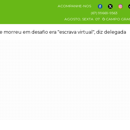
ACOMPANHE-NOS
(67) 99669-9563
AGOSTO, SEXTA
07
CAMPO GRA
 morreu em desafio era "escrava virtual", diz delegada