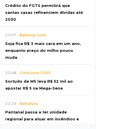
Crédito do FGTS permitirá que
santas casas refinanciem dívidas até
2030
23:07
Balança rural
Soja fica R$ 3 mais cara em um ano,
enquanto preço do milho pouco
muda
22:48
Concurso 3.041
Sortudo de MS leva R$ 52 mil ao
apostar R$ 5 na Mega-Sena
22:29
Estrutura
Pantanal passa a ter unidade
regional para atuar em incêndios e
desmate