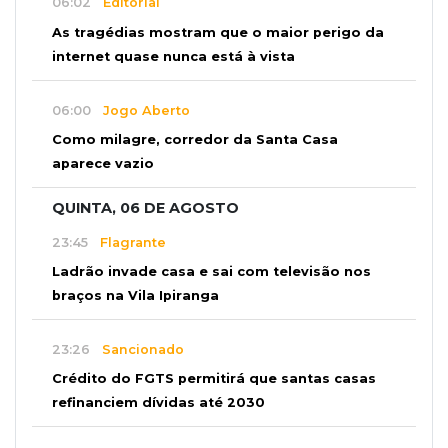
06:02
Editorial
As tragédias mostram que o maior perigo da
internet quase nunca está à vista
06:00
Jogo Aberto
Como milagre, corredor da Santa Casa
aparece vazio
QUINTA, 06 DE AGOSTO
23:45
Flagrante
Ladrão invade casa e sai com televisão nos
braços na Vila Ipiranga
23:26
Sancionado
Crédito do FGTS permitirá que santas casas
refinanciem dívidas até 2030