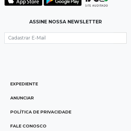
Granizo danifica telhados e plantações
durante temporal no interior
ASSINE NOSSA NEWSLETTER
21:22
Agregado
Inter perde para o Corinthians mas avança às
quartas da Copa do Brasil
21:03
Futebol
Vitória goleia Athletico-PR por 4 a 0 e avança
às quartas da Copa do Brasil
EXPEDIENTE
20:44
94º caso
ANUNCIAR
Foragido por roubo morre baleado em
confronto com policiais militares
POLÍTICA DE PRIVACIDADE
20:25
Sorte
FALE CONOSCO
Veja as dezenas de hoje na Mega-Sena, Quina,