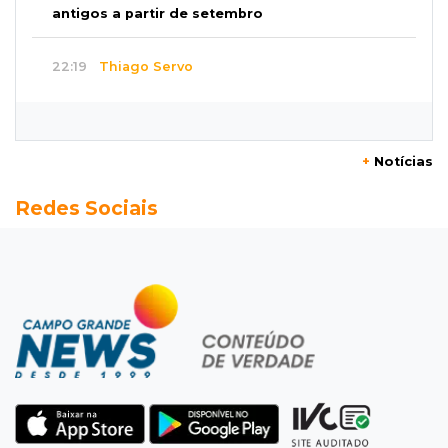
antigos a partir de setembro
22:19
Thiago Servo
Sertanejo desiste de ação de R$ 12 milhões
por pagar pensão sem ser pai
+
Notícias
21:50
Balcão de empregos
Redes Sociais
Semana vai começar com 909 novas
oportunidades de trabalho em 114 funções
21:31
Flagrante
Motorista atinge carro parado, perde
retrovisor e foge no Jardim Antártica
21:12
Entrevista
“Sinto que ela está por perto”, diz mãe de
bebê desaparecida