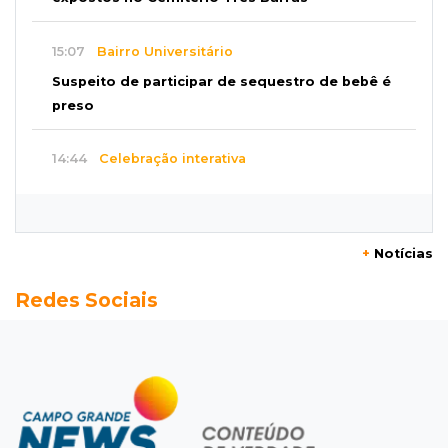
15:07
Bairro Universitário
Suspeito de participar de sequestro de bebê é
preso
14:44
Celebração interativa
Quiz sobre história de Cassilândia marca festa
de 72 anos em praça no Centro
+
Notícias
14:28
Preservação
Redes Sociais
Ladário abre consulta para criação do Parque
Natural Pérola do Pantanal
13:52
Corumbá
Pantaneiro que salvou fazenda com diques
vira personagem de livro