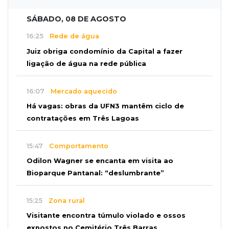
SÁBADO, 08 DE AGOSTO
16:25
Rede de água
Juiz obriga condomínio da Capital a fazer
ligação de água na rede pública
16:07
Mercado aquecido
Há vagas: obras da UFN3 mantêm ciclo de
contratações em Três Lagoas
15:47
Comportamento
Odilon Wagner se encanta em visita ao
Bioparque Pantanal: “deslumbrante”
15:25
Zona rural
Visitante encontra túmulo violado e ossos
expostos no Cemitério Três Barras