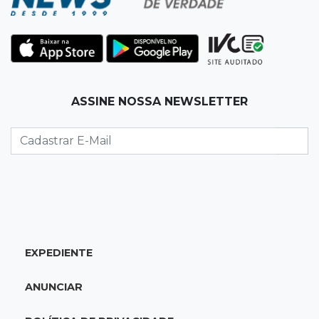
13:34
Operação Lívia
Discord é investigado por falha na proteção
de menores após morte de adolescente
13:33
Produção artesanal
ASSINE NOSSA NEWSLETTER
MS chega a 25 cachaças registradas e amplia
número de produtores em 67%
13:12
Fraude eletrônica
Idoso tem R$ 39,7 mil retirados da conta em
transferências misteriosas
EXPEDIENTE
13:00
Artigos
O crescimento descontrolado das big techs
ANUNCIAR
12:55
Ventania