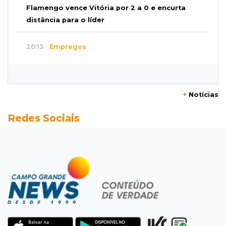
Flamengo vence Vitória por 2 a 0 e encurta
distância para o líder
20:13
Empregos
Seleções em MS têm salários de até R$ 8,2 mil;
veja oportunidades
+
Notícias
19:50
Jardim Itatiaia
Redes Sociais
Vigia é amarrado durante roubo de carro e
dois caminhões em pátio
19:35
Bragança Paulista
Corinthians vence Bragantino por 2 a 0 e sobe
para 7º no Brasileirão
19:12
Na Vila Belmiro
Athletico vence Santos por 2 a 0 e mantém 3º