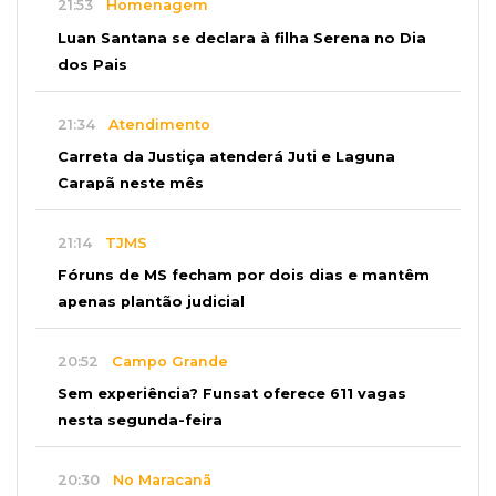
21:53
Homenagem
Luan Santana se declara à filha Serena no Dia
dos Pais
21:34
Atendimento
Carreta da Justiça atenderá Juti e Laguna
Carapã neste mês
21:14
TJMS
Fóruns de MS fecham por dois dias e mantêm
apenas plantão judicial
20:52
Campo Grande
Sem experiência? Funsat oferece 611 vagas
nesta segunda-feira
20:30
No Maracanã