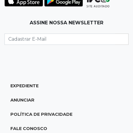
lugar no Brasileirão
18:51
Oportunidades
ASSINE NOSSA NEWSLETTER
UEMS está com seleções para professores
com salários de até R$ 10,2 mil
18:33
Em 2022
Homem que ajudou a sequestrar bebê matou
adolescente atropelada no Amazonas
EXPEDIENTE
18:15
Nubank Parque
Palmeiras e Inter ficam no 0 a 0 pela 22ª
ANUNCIAR
rodada do Brasileirão
POLÍTICA DE PRIVACIDADE
17:58
Gratuitas
Justiça homologa acordo para castração de
FALE CONOSCO