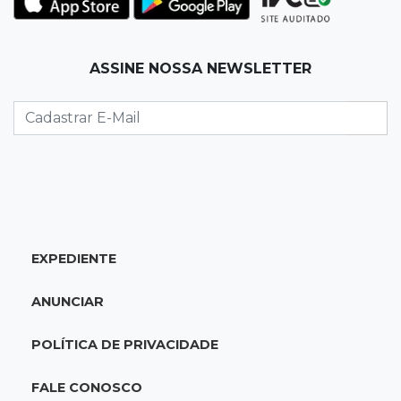
12:06
Aquidauana
ASSINE NOSSA NEWSLETTER
Após apagão, comerciantes contabilizam
prejuízos e buscam ressarcimento
11:55
Meio ambiente
Engenheiro do Pantanal: tatu-canastra pode
ganhar dia oficial em MS
11:38
Agosto Lilás
EXPEDIENTE
Dupla troca a 'sofrência' por alerta contra a
violência à mulher
ANUNCIAR
11:37
Recomposição de fundo
POLÍTICA DE PRIVACIDADE
Câmara deve dar urgência a debate de dívida
da prefeitura com previdência
FALE CONOSCO