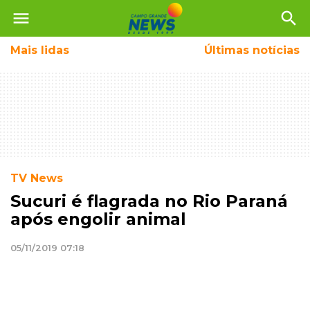
menu
search
Mais
lidas
Últimas notícias
TV News
Sucuri é flagrada no Rio Paraná
após engolir animal
05/11/2019 07:18