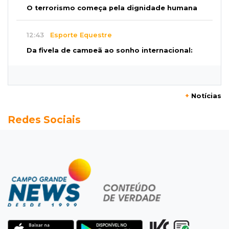
O terrorismo começa pela dignidade humana
12:43
Esporte Equestre
Da fivela de campeã ao sonho internacional:
amazona de MS quer chegar ao Texas
12:32
Máquinas de Areia
+
Notícias
Empresário investigado em 2023 volta a ser
Redes Sociais
alvo por R$ 100 milhões em contratos
12:26
Clima
Defesa Civil descarta cenário extremo com
chegada de ciclone
12:12
Natureza
Ovos de arara-azul marcam início da
temporada reprodutiva no Pantanal