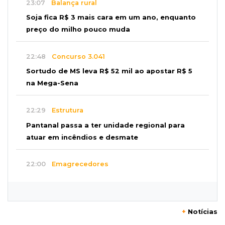
23:07
Balança rural
Soja fica R$ 3 mais cara em um ano, enquanto
preço do milho pouco muda
22:48
Concurso 3.041
Sortudo de MS leva R$ 52 mil ao apostar R$ 5
na Mega-Sena
22:29
Estrutura
Pantanal passa a ter unidade regional para
atuar em incêndios e desmate
22:00
Emagrecedores
MS lidera procura digital por canetas
paraguaias sem registro
+
Notícias
21:41
Nova Alvorada do Sul