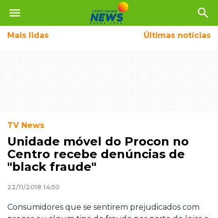
menu
search
Mais
lidas
Últimas notícias
TV News
Unidade móvel do Procon no
Centro recebe denúncias de
"black fraude"
22/11/2018 14:50
Consumidores que se sentirem prejudicados com