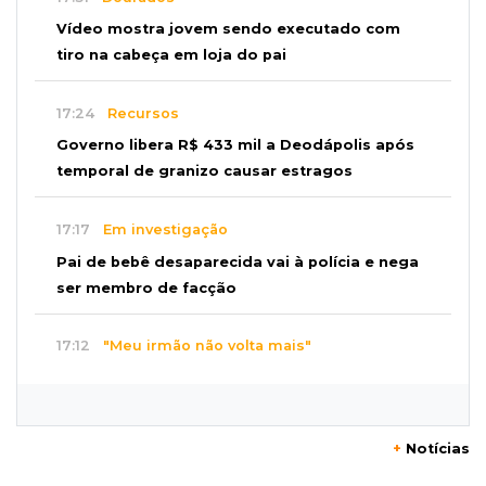
Vídeo mostra jovem sendo executado com
tiro na cabeça em loja do pai
17:24
Recursos
Governo libera R$ 433 mil a Deodápolis após
temporal de granizo causar estragos
17:17
Em investigação
Pai de bebê desaparecida vai à polícia e nega
ser membro de facção
17:12
"Meu irmão não volta mais"
Família pede justiça por eletricista morto por
motorista bêbado e sem CNH
+
Notícias
17:01
Transferidos