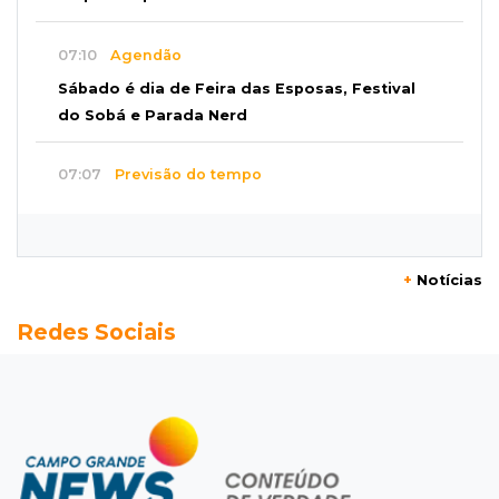
07:10
Agendão
Sábado é dia de Feira das Esposas, Festival
do Sobá e Parada Nerd
07:07
Previsão do tempo
Sábado será de calor intenso e alerta de
vendaval em Mato Grosso do Sul
+
Notícias
07:07
Narcotráfico
Redes Sociais
O escudo da fronteira: polícia está travando
avanço das organizações criminosas
07:01
Editorial
Equidade salarial não deveria depender da lei,
mas de princípios