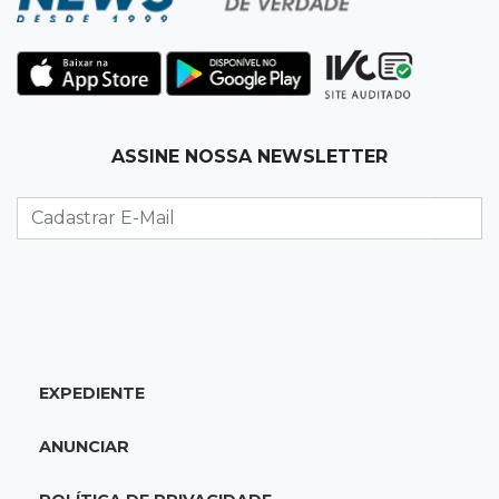
07:00
Jogo Aberto
Jogo
06:55
Artigos
ASSINE NOSSA NEWSLETTER
O velho e o mar
SEXTA, 07 DE AGOSTO
23:54
Redução
Pantanal reduz desmatamento em 65% e
Cerrado tem queda de 11,5%
23:35
Futebol de MS
EXPEDIENTE
Federação convoca clubes para definir
formato e regras da Copa MS 2026
ANUNCIAR
23:16
Dourados