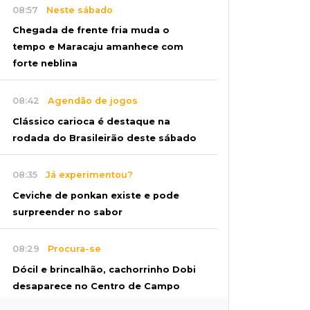
08:57
Neste sábado
Chegada de frente fria muda o
tempo e Maracaju amanhece com
forte neblina
08:42
Agendão de jogos
Clássico carioca é destaque na
rodada do Brasileirão deste sábado
08:35
Já experimentou?
Ceviche de ponkan existe e pode
surpreender no sabor
08:29
Procura-se
Dócil e brincalhão, cachorrinho Dobi
desaparece no Centro de Campo
Grande