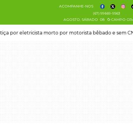
ACOMPANHE-NOS
(67) 99669-9563
AGOSTO, SÁBADO
08
CAMPO GR
stiça por eletricista morto por motorista bêbado e sem 