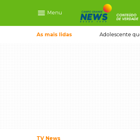
menu
Menu
durante temporal no interior
As mais
lidas
Adolescente que
TV News