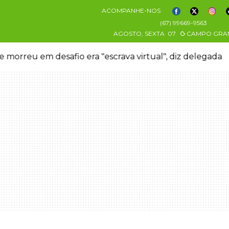
ACOMPANHE-NOS
(67) 99669-9563
AGOSTO, SEXTA
07
CAMPO GRA
 morreu em desafio era "escrava virtual", diz delegada