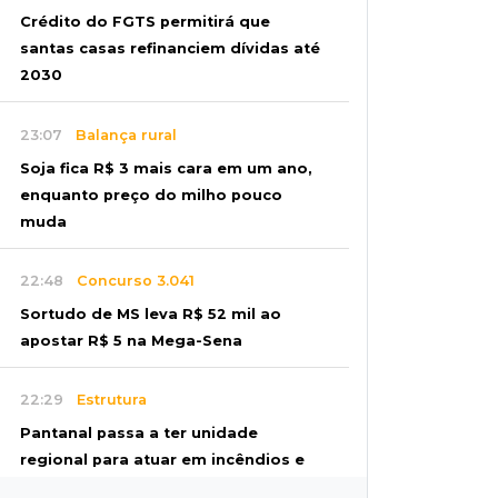
Crédito do FGTS permitirá que
santas casas refinanciem dívidas até
2030
23:07
Balança rural
Soja fica R$ 3 mais cara em um ano,
enquanto preço do milho pouco
muda
22:48
Concurso 3.041
Sortudo de MS leva R$ 52 mil ao
apostar R$ 5 na Mega-Sena
22:29
Estrutura
Pantanal passa a ter unidade
regional para atuar em incêndios e
desmate