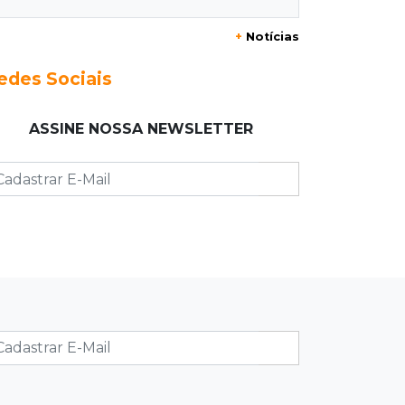
televisão nos braços na Vila Ipiranga
+
Notícias
23:26
Sancionado
edes Sociais
Crédito do FGTS permitirá que
santas casas refinanciem dívidas até
ASSINE NOSSA NEWSLETTER
2030
23:07
Balança rural
Soja fica R$ 3 mais cara em um ano,
enquanto preço do milho pouco
muda
22:48
Concurso 3.041
Sortudo de MS leva R$ 52 mil ao
apostar R$ 5 na Mega-Sena
22:29
Estrutura