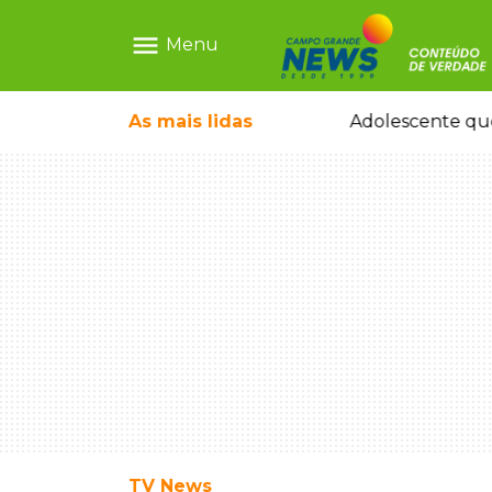
menu
Menu
pode ganhar dia oficial em MS
As mais
lidas
Adolescente que
TV News