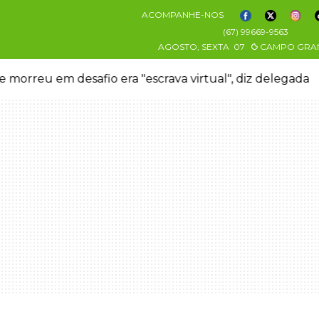
ACOMPANHE-NOS
(67) 99669-9563
AGOSTO, SEXTA
07
CAMPO GRA
 morreu em desafio era "escrava virtual", diz delegada