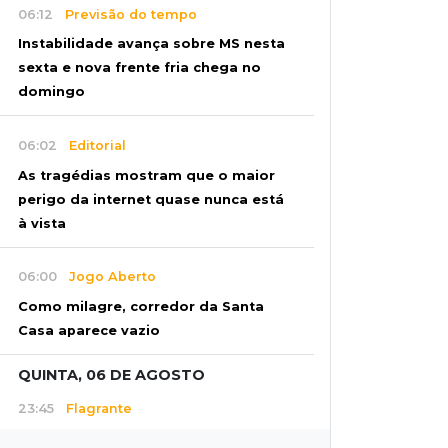
06:12
Previsão do tempo
Instabilidade avança sobre MS nesta
sexta e nova frente fria chega no
domingo
06:02
Editorial
As tragédias mostram que o maior
perigo da internet quase nunca está
à vista
06:00
Jogo Aberto
Como milagre, corredor da Santa
Casa aparece vazio
QUINTA, 06 DE AGOSTO
23:45
Flagrante
Ladrão invade casa e sai com