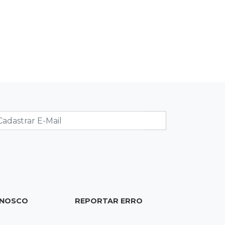
Inmet faz alerta de vendaval e
tempestade com rajadas de até 60
km/h em MS
16:25
Rede de água
Juiz obriga condomínio da Capital a
fazer ligação de água na rede pública
16:07
Mercado aquecido
Há vagas: obras da UFN3 mantêm
ciclo de contratações em Três
Lagoas
15:47
Comportamento
Odilon Wagner se encanta em visita
ONOSCO
REPORTAR ERRO
ao Bioparque Pantanal:
“deslumbrante”