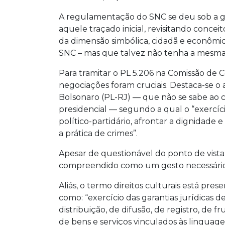
A regulamentação do SNC se deu sob a 
aquele traçado inicial, revisitando conce
da dimensão simbólica, cidadã e econômica
SNC – mas que talvez não tenha a mesma
Para tramitar o PL 5.206 na Comissão de 
negociações foram cruciais. Destaca-se o
Bolsonaro (PL-RJ) — que não se sabe ao ce
presidencial — segundo a qual o “exercício
político-partidário, afrontar a dignidade e
a prática de crimes”.
Apesar de questionável do ponto de vista d
compreendido como um gesto necessário 
Aliás, o termo direitos culturais está pres
como: “exercício das garantias jurídicas d
distribuição, de difusão, de registro, de
de bens e serviços vinculados às linguagen