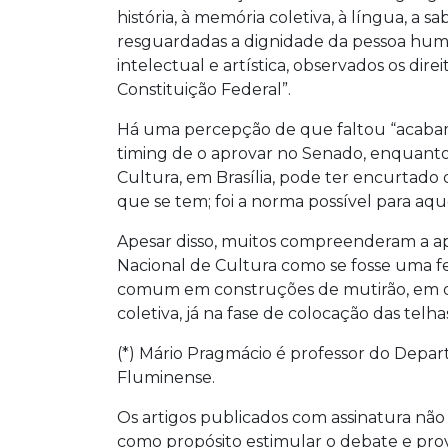
história, à memória coletiva, à língua, a s
resguardadas a dignidade da pessoa huma
intelectual e artística, observados os dir
Constituição Federal”.
Há uma percepção de que faltou “acabam
timing de o aprovar no Senado, enquanto
Cultura, em Brasília, pode ter encurtado 
que se tem; foi a norma possível para a
Apesar disso, muitos compreenderam a a
Nacional de Cultura como se fosse uma f
comum em construções de mutirão, em q
coletiva, já na fase de colocação das telha
(*) Mário Pragmácio é professor do Depa
Fluminense.
Os artigos publicados com assinatura não
como propósito estimular o debate e provo