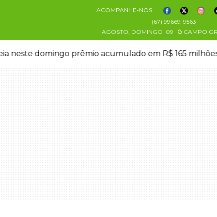
ACOMPANHE-NOS
(67) 99669-9563
AGOSTO, DOMINGO
09
CAMPO G
eia neste domingo prêmio acumulado em R$ 165 milhõe