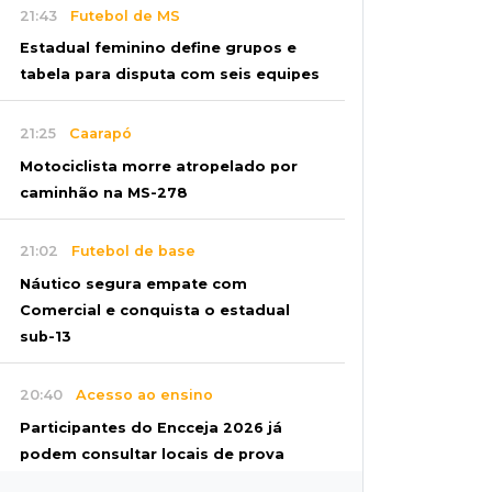
21:43
Futebol de MS
Estadual feminino define grupos e
tabela para disputa com seis equipes
21:25
Caarapó
Motociclista morre atropelado por
caminhão na MS-278
21:02
Futebol de base
Náutico segura empate com
Comercial e conquista o estadual
sub-13
20:40
Acesso ao ensino
Participantes do Encceja 2026 já
podem consultar locais de prova