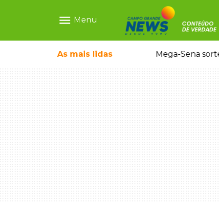
menu
Menu
As mais
lidas
Alerta Amber é acionado para localizar Ayla, bebê desaparecida em Campo Grande
Mega-Sena sort