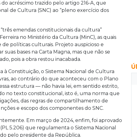
 do acréscimo trazido pelo artigo 216-A, que
onal de Cultura (SNC) ao “pleno exercício dos
 “três emendas constitucionais da cultura”
erreira no Ministério da Cultura (MinC), as quais
e políticas culturais. Projeto auspicioso e
ar suas bases na Carta Magna, mas que não se
do, pois a obra restou inacabada.
Ú
 à Constituição, o Sistema Nacional de Cultura
ras, ao contrário do que aconteceu com o Plano
ssa estrutura — não havia lei, em sentido estrito,
 no texto constitucional, isto é, uma norma que
brigações, das regras de compartilhamento de
unções e escopo dos componentes do SNC.
ntemente. Em março de 2024, enfim, foi aprovado
 (PL 5.206) que regulamenta o Sistema Nacional
ado pelo presidente da República.