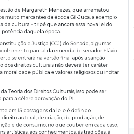
gestão de Margareth Menezes, que arrematou
itos muito marcantes da época Gil-Juca, a exemplo
 da cultura – tripé que ancora essa nova lei do
 potência daquela época.
Constituição e Justiça (CCJ) do Senado, algumas
 acolhimento parcial da emenda do senador Flávio
rto se entrará na versão final após a sanção
 dos direitos culturais não deverá ter caráter
 a moralidade pública e valores religiosos ou incitar
a Teoria dos Direitos Culturais, isso pode ser
para a célere aprovação do PL.
ente em 15 passagens da lei e é definido
e direito autoral, de criação, de produção, de
 fruição e de consumo, no que couber em cada caso,
s artísticas, aos conhecimentos, às tradições, à