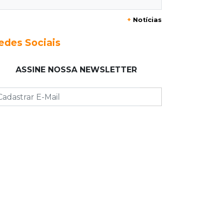
20:29
Pedro Gomes
+
Notícias
Jovem morre baleado e suspeita
envolve disputa entre facções rivais
edes Sociais
20:01
Futebol feminino
ASSINE NOSSA NEWSLETTER
Pantanal treina em Goiânia antes de
jogo que vale acesso inédito à Série
A2
19:44
Campeonato Brasileiro
Remo busca empate com Atlético-MG
e segue na zona de rebaixamento
19:27
Caso Ayla
Defesa diz que preso suspeito de
sequestro só emprestou casa a
conhecido