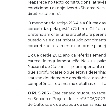
reaparece no texto constitucional através
condicionou os objetivos do Sistema Naci
direitos culturais”.
O mencionado artigo 216-A é a última das
concebidas pela gestão Gilberto Gil-Juca F
pretendiam criar uma arquitetura perene d
ousado, vale dizer, sobretudo por ciment
concretizou totalmente conforme planeja
É que desde 2012, ano da referida emenda
carece de regulamentação. Noutras palav
Nacional de Cultura — pilar importante ne
que aprofundasse o que estava desenhado
tratasse detidamente dos direitos, das o
competências ou mesmo detalhasse as f
O PL 5.206
- Esse cenário mudou só rece
no Senado o Projeto de Lei nº 5.206/2023
de Cultura, e que acabou de ser sancion