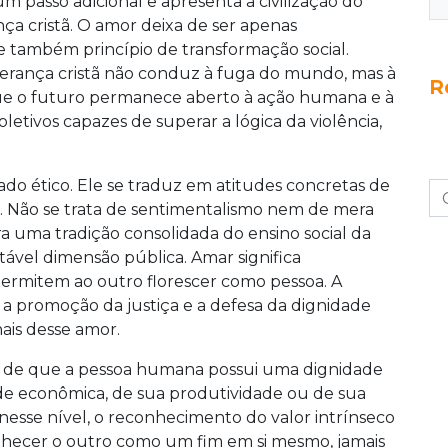
m passo adicional e apresenta a civilização do
ça cristã. O amor deixa de ser apenas
 também princípio de transformação social.
perança cristã não conduz à fuga do mundo, mas à
R
rque o futuro permanece aberto à ação humana e à
oletivos capazes de superar a lógica da violência,
ado ético. Ele se traduz em atitudes concretas de
e. Não se trata de sentimentalismo nem de mera
a uma tradição consolidada do ensino social da
tável dimensão pública. Amar significa
rmitem ao outro florescer como pessoa. A
, a promoção da justiça e a defesa da dignidade
ais desse amor.
ca de que a pessoa humana possui uma dignidade
dade econômica, de sua produtividade ou de sua
nesse nível, o reconhecimento do valor intrínseco
nhecer o outro como um fim em si mesmo, jamais