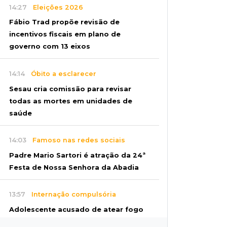
14:27
Eleições 2026
Fábio Trad propõe revisão de
incentivos fiscais em plano de
governo com 13 eixos
14:14
Óbito a esclarecer
Sesau cria comissão para revisar
todas as mortes em unidades de
saúde
14:03
Famoso nas redes sociais
Padre Mario Sartori é atração da 24ª
Festa de Nossa Senhora da Abadia
13:57
Internação compulsória
Adolescente acusado de atear fogo
em amigo ficará por 45 dias em Unei