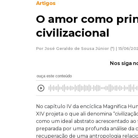
Artigos
O amor como prin
civilizacional
Por José Geraldo de Sousa Júnior (*) | 15/06/20
Nos siga n
ouça este conteúdo
No capítulo IV da encíclica Magnifica Hu
XIV projeta o que ali denomina “civiliza
como um ideal abstrato acrescentado ao fin
preparada por uma profunda análise da c
recuperação de uma antropologia relac