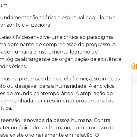
mum.
fundamentação teórica e espiritual daquilo que
izonte civilizacional.
Leão XIV desenvolve uma crítica ao paradigma
rma dominante de compreensão do progresso. A
vidade humana e instrumento legítimo de
m lógica abrangente de organização da existência
Ú
ades éticas.
 mas na pretensão de que ela forneça, sozinha, os
sto ou desejável para a humanidade. A encíclica
dades do mundo contemporâneo. A ampliação do
 acompanhada por crescimento proporcional da
tica.
reensão renovada da pessoa humana. Contra
ou tecnológica do ser humano, num processo de
essoa existe originariamente em relação. O