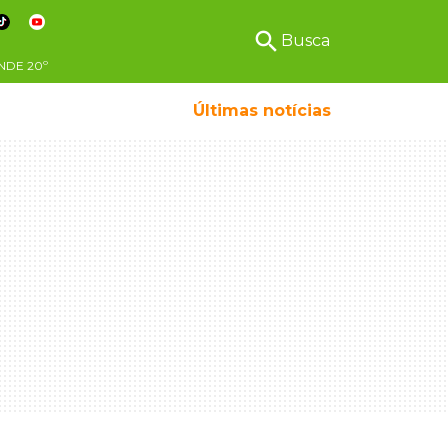
search
Busca
NDE
20º
Últimas notícias