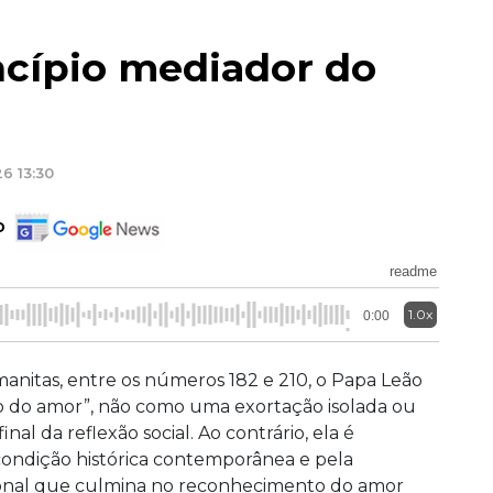
cípio mediador do
26 13:30
o
readme
1.0x
0:00
manitas, entre os números 182 e 210, o Papa Leão
ção do amor”, não como uma exortação isolada ou
al da reflexão social. Ao contrário, ela é
ondição histórica contemporânea e pela
ional que culmina no reconhecimento do amor