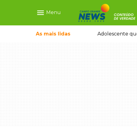
menu
Menu
pode ganhar dia oficial em MS
As mais
lidas
Adolescente que