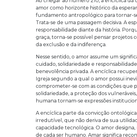
Ao chegar ao número 210, a encíclica dá u
amor como horizonte histórico da esperan
fundamento antropológico para tornar-se
Trata-se de uma passagem decisiva. A es
responsabilidade diante da história. Po
graça, torna-se possível pensar projetos c
da exclusão e da indiferença.
Nesse sentido, o amor assume um signific
cuidado, solidariedade e responsabilidad
benevolência privada. A encíclica recuper
Igreja segundo a qual o amor possui inevi
comprometer-se com as condições que pe
solidariedade, a proteção dos vulneráveis
humana tornam-se expressões institucion
A encíclica parte da convicção ontológi
irredutível, que não deriva de sua utili
capacidade tecnológica. O amor designa, 
de cada ser humano. Amar significa reco