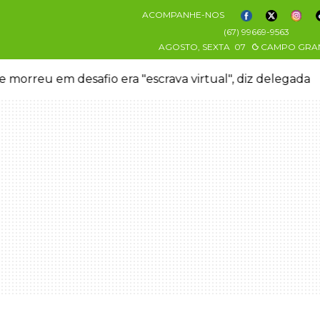
ACOMPANHE-NOS
(67) 99669-9563
AGOSTO, SEXTA
07
CAMPO GRA
 morreu em desafio era "escrava virtual", diz delegada