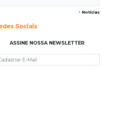
+
Notícias
13:46
"Descaracterizado"
Após emendas, prefeitura vai
edes Sociais
reformular projeto de mudanças nas
leis tributárias
ASSINE NOSSA NEWSLETTER
13:40
Indústria
Mineração ganha força, gera mais
empregos e impulsiona exportações
de MS
13:34
Rio Verde do MT
Um dia após matar companheira,
homem se entrega e acaba preso por
feminicídio
13:25
Nova Ala