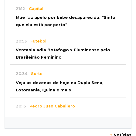
21:12
Capital
Mãe faz apelo por bebê desaparecida: “Sinto
que ela está por perto”
20:53
Futebol
Ventania adia Botafogo x Fluminense pelo
Brasileirão Feminino
20:34
Sorte
Veja as dezenas de hoje na Dupla Sena,
Lotomania, Quina e mais
20:15
Pedro Juan Caballero
Fiscalização apreende remédios de farmácia
ligada a laboratório ilegal
+
Notícias