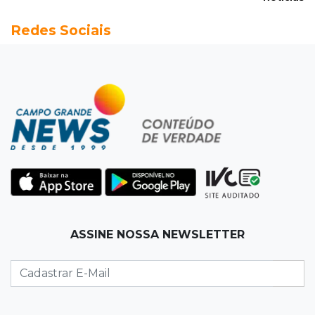
19:56
São Gabriel do Oeste
Redes Sociais
Suspeitos de ocupar avião interceptado pela
FAB morrem em confronto
19:37
Cotação
Dólar comercial cai 0,46% e encerra semana
cotado a R$ 5,08
19:18
95º caso
Foragido que se passava por pastor morre
após reagir à abordagem policial
18:51
Certidão
ASSINE NOSSA NEWSLETTER
Em MS, uma criança é registrada sem o nome
do pai a cada 2h
18:36
Decisão