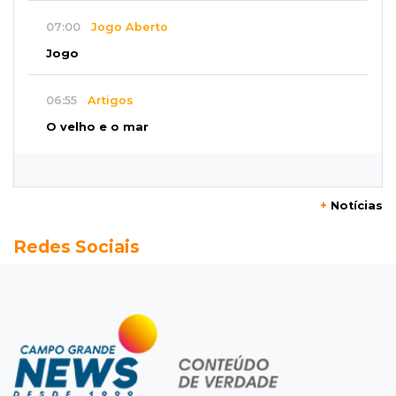
07:00
Jogo Aberto
Jogo
06:55
Artigos
O velho e o mar
SEXTA, 07 DE AGOSTO
23:54
Redução
+
Notícias
Pantanal reduz desmatamento em 65% e
Redes Sociais
Cerrado tem queda de 11,5%
23:35
Futebol de MS
Federação convoca clubes para definir
formato e regras da Copa MS 2026
23:16
Dourados