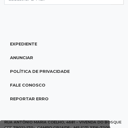
09:29
Entortou
Carro bate em poste e deixa casas e
comércios sem energia na Tamandaré
EXPEDIENTE
09:17
Parceria firmada
Federação de futebol assume manutenção de
ANUNCIAR
dois estádios de Campo Grande
POLÍTICA DE PRIVACIDADE
09:09
Terenos
Homem morre e três ficam feridos em
FALE CONOSCO
capotamento em rodovia
REPORTAR ERRO
08:51
Ponta Porã
Discussão termina com homem morto a socos
por ex-companheiro de amiga
RUA ANTÔNIO MARIA COELHO, 4681 - VIVENDA DO BOSQUE
CEP 79021-170 - CAMPO GRANDE - MS (67) 3316-7200