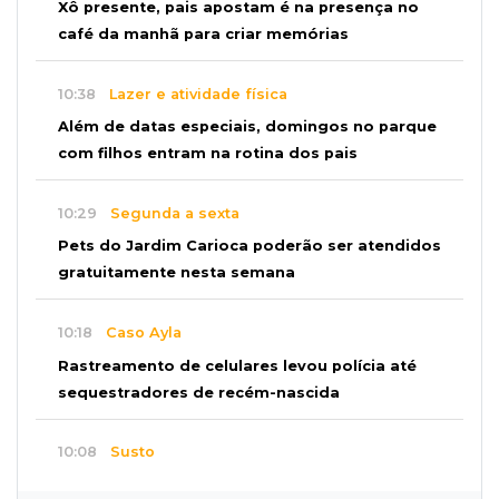
Xô presente, pais apostam é na presença no
café da manhã para criar memórias
10:38
Lazer e atividade física
Além de datas especiais, domingos no parque
com filhos entram na rotina dos pais
10:29
Segunda a sexta
Pets do Jardim Carioca poderão ser atendidos
gratuitamente nesta semana
10:18
Caso Ayla
Rastreamento de celulares levou polícia até
sequestradores de recém-nascida
10:08
Susto
Pai e filho escapam de incêndio, mas fogo