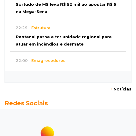
Sortudo de MS leva R$ 52 mil ao apostar R$ 5
na Mega-Sena
22:29
Estrutura
Pantanal passa a ter unidade regional para
atuar em incêndios e desmate
22:00
Emagrecedores
MS lidera procura digital por canetas
paraguaias sem registro
+
Notícias
21:41
Nova Alvorada do Sul
Redes Sociais
Granizo danifica telhados e plantações
durante temporal no interior
21:22
Agregado
Inter perde para o Corinthians mas avança às