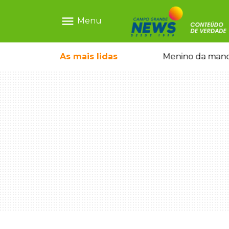
menu
Menu
ntre crianças brasileiras
As mais
lidas
Menino da mandi