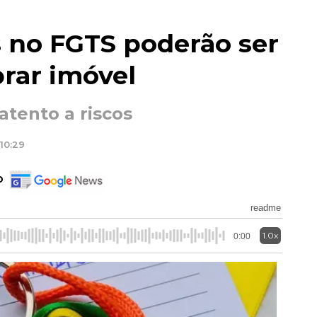
s no FGTS poderão ser
rar imóvel
atento a riscos
10:29
o
readme
1.0x
0:00