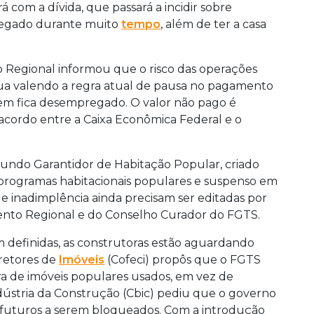
 com a dívida, que passará a incidir sobre
pregado durante muito
tempo
, além de ter a casa
o Regional informou que o risco das operações
ua valendo a regra atual de pausa no pagamento
uem fica desempregado. O valor não pago é
acordo entre a Caixa Econômica Federal e o
Fundo Garantidor de Habitação Popular, criado
 programas habitacionais populares e suspenso em
 de inadimplência ainda precisam ser editadas por
ento Regional e do Conselho Curador do FGTS.
 definidas, as construtoras estão aguardando
retores de
Imóveis
(Cofeci) propôs que o FGTS
a de imóveis populares usados, em vez de
ndústria da Construção (Cbic) pediu que o governo
s futuros a serem bloqueados. Com a introdução