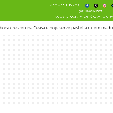
ACOMPANHE-NOS
(67) 99669-9563
AGOSTO, QUINTA
06
CAMPO GR
oca cresceu na Ceasa e hoje serve pastel a quem mad