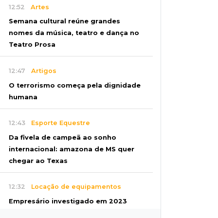
12:52
Artes
Semana cultural reúne grandes
nomes da música, teatro e dança no
Teatro Prosa
12:47
Artigos
O terrorismo começa pela dignidade
humana
12:43
Esporte Equestre
Da fivela de campeã ao sonho
internacional: amazona de MS quer
chegar ao Texas
12:32
Locação de equipamentos
Empresário investigado em 2023
volta a ser alvo na Operação