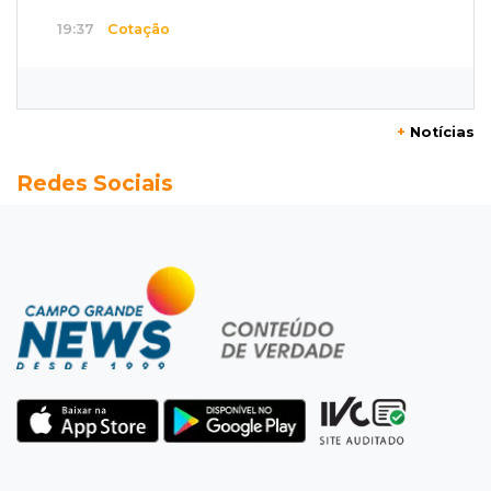
19:37
Cotação
Dólar comercial cai 0,46% e encerra semana
cotado a R$ 5,08
+
Notícias
19:18
95º caso
Redes Sociais
Foragido que se passava por pastor morre
após reagir à abordagem policial
18:51
Certidão
Em MS, uma criança é registrada sem o nome
do pai a cada 2h
18:36
Decisão
Pantanal viaja para Goiás em busca de acesso
inédito à Série A2 feminina