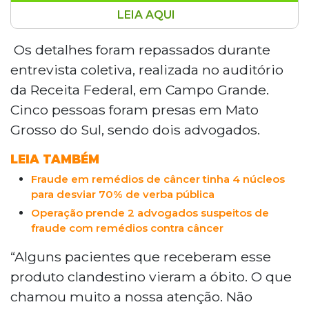
LEIA AQUI
A Operação OncoJuris prendeu cinco
pessoas em Mato Grosso do Sul, incluindo
Os detalhes foram repassados durante
dois advogados, por fraudes na saúde
entrevista coletiva, realizada no auditório
que movimentaram R$ 78 milhões. O
da Receita Federal, em Campo Grande.
esquema envolvia superfaturamento de
Cinco pessoas foram presas em Mato
medicamentos importados ilegalmente,
Grosso do Sul, sendo dois advogados.
sem registro na Anvisa, cobrados até 70
vezes acima do valor real. Pacientes
LEIA TAMBÉM
oncológicos receberam os fármacos
clandestinos e alguns morreram, embora
Fraude em remédios de câncer tinha 4 núcleos
para desviar 70% de verba pública
a relação direta ainda seja investigada. A
operação analisa dez mil processos desde
Operação prende 2 advogados suspeitos de
fraude com remédios contra câncer
2023.
“Alguns pacientes que receberam esse
produto clandestino vieram a óbito. O que
chamou muito a nossa atenção. Não