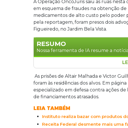
A Operação OncoJuris saiu às ruas nesta q
em esquema de fraudes na obtenção de de
medicamentos de alto custo pelo poder
pela reportagem, foram presos dois advo
Figueiredo, no Jardim Bela Vista.
RESUMO
Nossa ferramenta de IA resume a notícia
LE
A Operação OncoJuris desarticulou u
judiciais para a compra de medicamen
As prisões de Altair Malhada e Victor Gui
em Mato Grosso do Sul, São Paulo e Min
foram às residências dos alvos. Em página
verbas públicas mediante orçamentos
especializado em defesa contra ações de
irregulares sem registro na Anvisa. O 
de financiamentos atrasados.
públicos, chegava a desviar 70 por cen
LEIA TAMBÉM
pacientes.
Instituto realiza bazar com produtos d
Receita Federal desmente mais uma fa