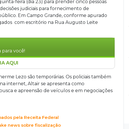
uinta-feira (dia 23) para prender cinco pessoas
cisões judiciais para fornecimento de
 público. Em Campo Grande, conforme apurado
gados com escritório na Rua Augusto Leite
 para você!
IA AQUI
m esquema criminoso que fraudava decisões
tos oncológicos de alto custo. Com mandados
lherme Lezo são temporárias. Os policiais também
as Gerais, a investigação aponta o desvio de
 na internet, Altair se apresenta como
 manipulados e a entrega de fármacos
 busca e apreensão de veículos e em negociações
grupo, que inclui advogados e ex-servidores
to dos recursos, colocando em risco a saúde dos
oados pela Receita Federal
ke news sobre fiscalização