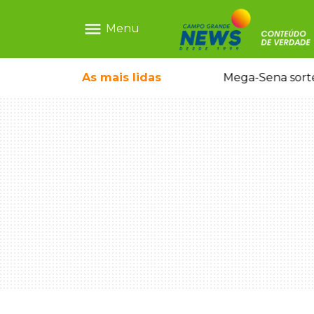
menu
Menu
o em sequestro de bebê na Capital
As mais
lidas
Mega-Sena sort