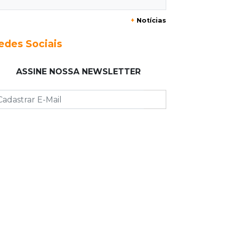
20:29
Pedro Gomes
+
Notícias
Jovem morre baleado e suspeita
envolve disputa entre facções rivais
edes Sociais
20:01
Futebol feminino
ASSINE NOSSA NEWSLETTER
Pantanal treina em Goiânia antes de
jogo que vale acesso inédito à Série
A2
19:44
Campeonato Brasileiro
Remo busca empate com Atlético-MG
e segue na zona de rebaixamento
19:27
Caso Ayla
Defesa diz que preso suspeito de
sequestro só emprestou casa a
conhecido