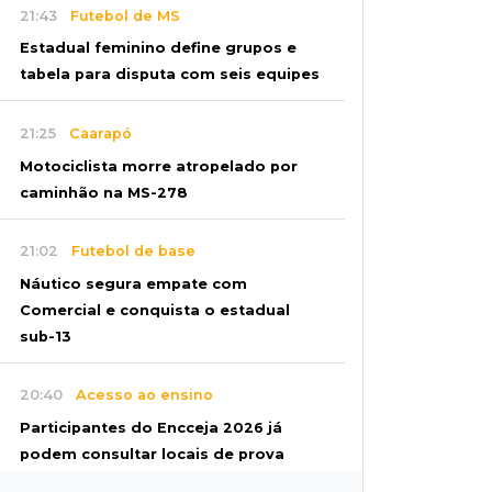
21:43
Futebol de MS
Estadual feminino define grupos e
tabela para disputa com seis equipes
21:25
Caarapó
Motociclista morre atropelado por
caminhão na MS-278
21:02
Futebol de base
Náutico segura empate com
Comercial e conquista o estadual
sub-13
20:40
Acesso ao ensino
Participantes do Encceja 2026 já
podem consultar locais de prova