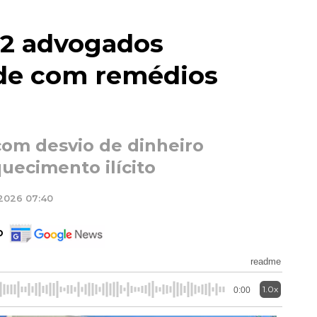
 2 advogados
ude com remédios
om desvio de dinheiro
uecimento ilícito
/2026 07:40
o
readme
1.0x
0:00