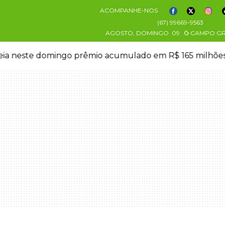
ACOMPANHE-NOS
(67) 99669-9563
AGOSTO, DOMINGO
09
CAMPO G
eia neste domingo prêmio acumulado em R$ 165 milhõe