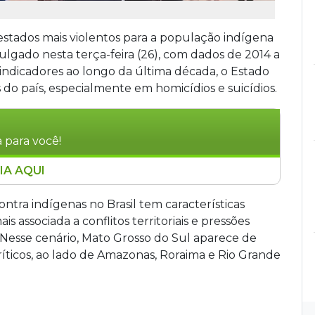
tados mais violentos para a população indígena
vulgado nesta terça-feira (26), com dados de 2014 a
indicadores ao longo da última década, o Estado
 do país, especialmente em homicídios e suicídios.
 para você!
IA AQUI
 estados mais violentos para indígenas no
 2024, a taxa de homicídios foi de 122,8 por 100
ntra indígenas no Brasil tem características
de 27,3. No suicídio, o estado lidera com 151,8
s associada a conflitos territoriais e pressões
a da média brasileira. O relatório aponta
 Nesse cenário, Mato Grosso do Sul aparece de
omo causas e recomenda políticas públicas
ríticos, ao lado de Amazonas, Roraima e Rio Grande
nidades.