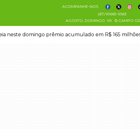
ACOMPANHE-NOS
(67) 99669-9563
AGOSTO, DOMINGO
09
CAMPO G
eia neste domingo prêmio acumulado em R$ 165 milhõe