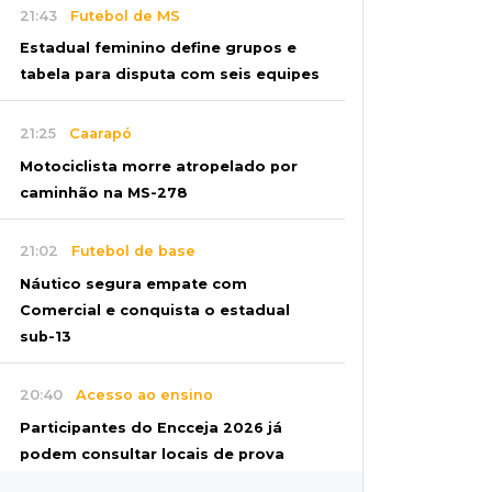
21:43
Futebol de MS
Estadual feminino define grupos e
tabela para disputa com seis equipes
21:25
Caarapó
Motociclista morre atropelado por
caminhão na MS-278
21:02
Futebol de base
Náutico segura empate com
Comercial e conquista o estadual
sub-13
20:40
Acesso ao ensino
Participantes do Encceja 2026 já
podem consultar locais de prova