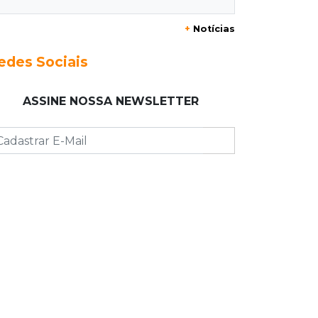
20:29
Pedro Gomes
+
Notícias
Jovem morre baleado e suspeita
envolve disputa entre facções rivais
edes Sociais
20:01
Futebol feminino
ASSINE NOSSA NEWSLETTER
Pantanal treina em Goiânia antes de
jogo que vale acesso inédito à Série
A2
19:44
Campeonato Brasileiro
Remo busca empate com Atlético-MG
e segue na zona de rebaixamento
19:27
Caso Ayla
Defesa diz que preso suspeito de
sequestro só emprestou casa a
conhecido