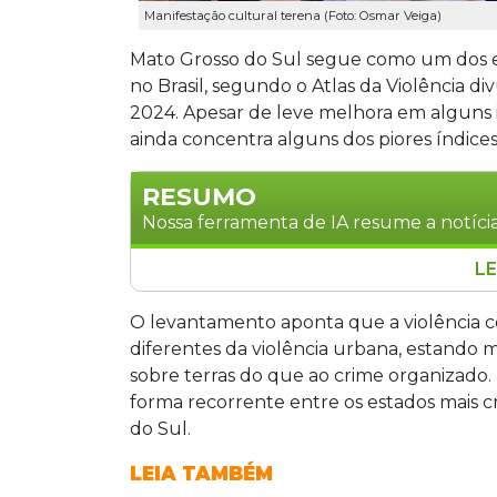
Manifestação cultural terena (Foto: Osmar Veiga)
Mato Grosso do Sul segue como um dos es
no Brasil, segundo o Atlas da Violência di
2024. Apesar de leve melhora em alguns 
ainda concentra alguns dos piores índices
RESUMO
Nossa ferramenta de IA resume a notícia
LE
Mato Grosso do Sul segue como um dos
Brasil, segundo o Atlas da Violência. Em
O levantamento aponta que a violência co
mil habitantes, contra a média nacional 
diferentes da violência urbana, estando mai
mortes por 100 mil, quase 20 vezes acim
sobre terras do que ao crime organizado.
conflitos territoriais e precariedade c
forma recorrente entre os estados mais c
específicas com participação das comu
do Sul.
LEIA TAMBÉM