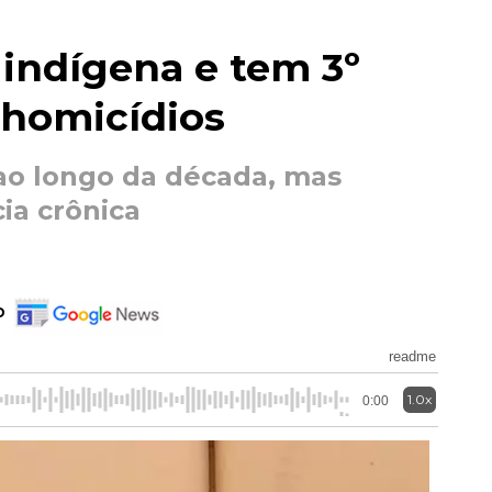
 indígena e tem 3º
homicídios
o longo da década, mas
cia crônica
o
readme
1.0x
0:00