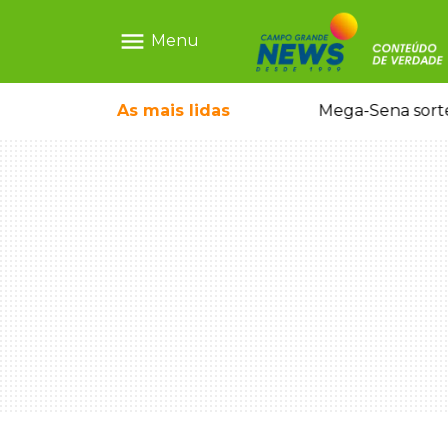
menu
Menu
o em sequestro de bebê na Capital
As mais
lidas
Mega-Sena sort