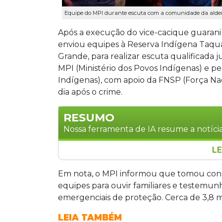
Equipe do MPI durante escuta com a comunidade da aldeia
Após a execução do vice-cacique guarani
enviou equipes à Reserva Indígena Taqu
Grande, para realizar escuta qualificada
MPI (Ministério dos Povos Indígenas) e p
Indígenas), com apoio da FNSP (Força Na
dia após o crime.
RESUMO
Nossa ferramenta de IA resume a notícia
LE
O governo federal enviou equipes à R
Sapucaia (MS), após a execução do vic
Em nota, o MPI informou que tomou conhe
Kaiowá, de 40 anos, morto a tiros na r
equipes para ouvir familiares e testemun
e a Funai realizaram escuta com a com
emergenciais de proteção. Cerca de 3,8 m
responsáveis. É o terceiro vice-cacique
LEIA TAMBÉM