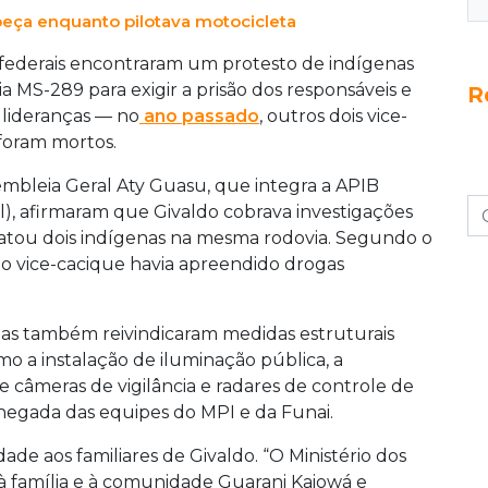
beça enquanto pilotava motocicleta
 federais encontraram um protesto de indígenas
 MS-289 para exigir a prisão dos responsáveis e
R
 lideranças — no
ano passado
, outros dois vice-
foram mortos.
embleia Geral Aty Guasu, que integra a APIB
l), afirmaram que Givaldo cobrava investigações
tou dois indígenas na mesma rodovia. Segundo o
 vice-cacique havia apreendido drogas
nas também reivindicaram medidas estruturais
o a instalação de iluminação pública, a
e câmeras de vigilância e radares de controle de
 chegada das equipes do MPI e da Funai.
de aos familiares de Givaldo. “O Ministério dos
à família e à comunidade Guarani Kaiowá e