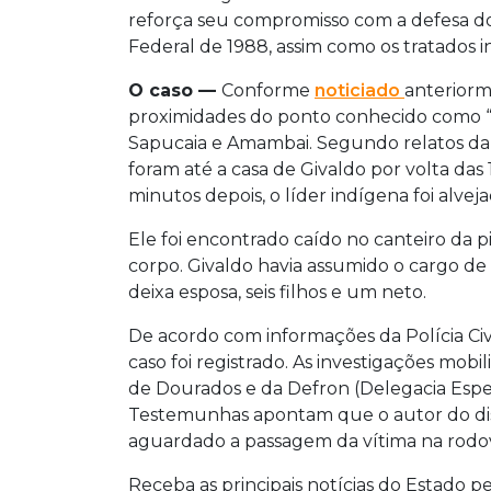
reforça seu compromisso com a defesa dos
Federal de 1988, assim como os tratados int
O caso —
Conforme
noticiado
anteriorm
proximidades do ponto conhecido como “
Sapucaia e Amambai. Segundo relatos d
foram até a casa de Givaldo por volta das
minutos depois, o líder indígena foi alve
Ele foi encontrado caído no canteiro da p
corpo. Givaldo havia assumido o cargo de 
deixa esposa, seis filhos e um neto.
De acordo com informações da Polícia Civil
caso foi registrado. As investigações mob
de Dourados e da Defron (Delegacia Espec
Testemunhas apontam que o autor do dis
aguardado a passagem da vítima na rodov
Receba as principais notícias do Estado p