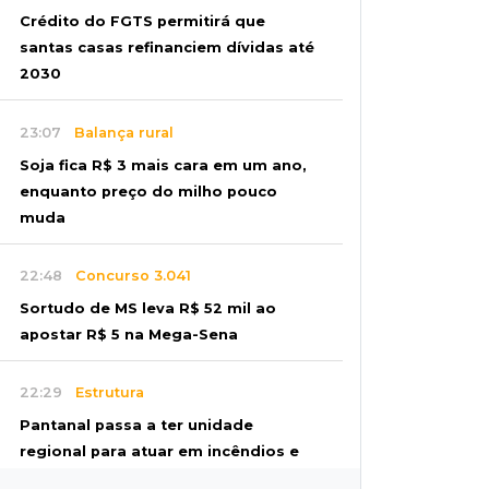
Crédito do FGTS permitirá que
santas casas refinanciem dívidas até
2030
23:07
Balança rural
Soja fica R$ 3 mais cara em um ano,
enquanto preço do milho pouco
muda
22:48
Concurso 3.041
Sortudo de MS leva R$ 52 mil ao
apostar R$ 5 na Mega-Sena
22:29
Estrutura
Pantanal passa a ter unidade
regional para atuar em incêndios e
desmate