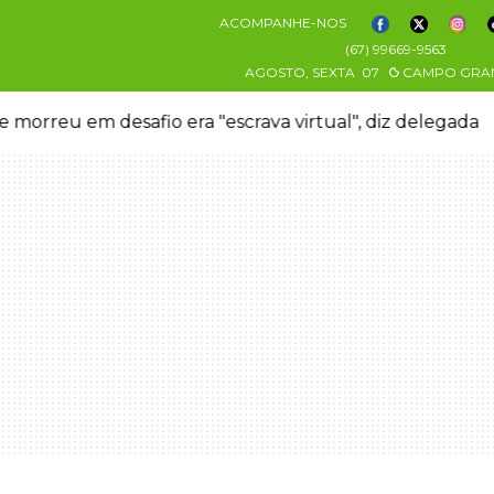
ACOMPANHE-NOS
(67) 99669-9563
AGOSTO, SEXTA
07
CAMPO GRA
 morreu em desafio era "escrava virtual", diz delegada