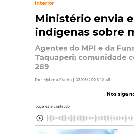
Interior
Ministério envia 
indígenas sobre 
Agentes do MPI e da Funa
Taquaperi; comunidade c
289
Por Mylena Fraiha | 03/05/2026 12:45
Nos siga n
ouça este conteúdo