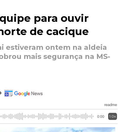
equipe para ouvir
morte de cacique
i estiveram ontem na aldeia
obrou mais segurança na MS-
o
readme
1.0x
0:00