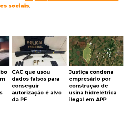
es sociais
.
ubo
CAC que usou
Justiça condena
em
dados falsos para
empresário por
conseguir
construção de
s
autorização é alvo
usina hidrelétrica
da PF
ilegal em APP