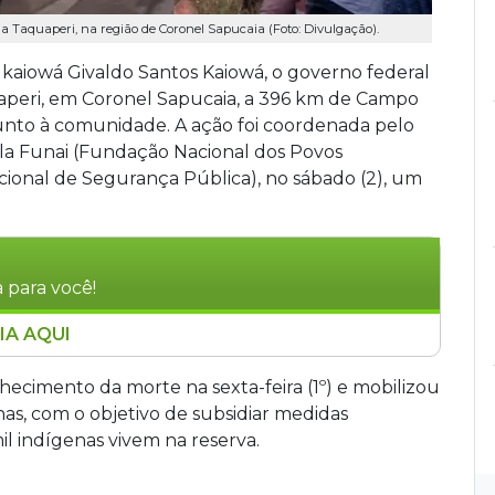
 Taquaperi, na região de Coronel Sapucaia (Foto: Divulgação).
 kaiowá Givaldo Santos Kaiowá, o governo federal
aperi, em Coronel Sapucaia, a 396 km de Campo
 junto à comunidade. A ação foi coordenada pelo
ela Funai (Fundação Nacional dos Povos
cional de Segurança Pública), no sábado (2), um
 para você!
IA AQUI
eserva Indígena Taquaperi, em Coronel
e-cacique guarani kaiowá Givaldo Santos
cimento da morte na sexta-feira (1º) e mobilizou
odovia MS-289. O Ministério dos Povos Indígenas
has, com o objetivo de subsidiar medidas
unidade, que protestava exigindo a prisão dos
il indígenas vivem na reserva.
 assassinado na região em dois anos.