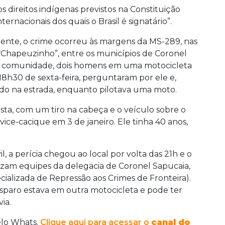
 direitos indígenas previstos na Constituição
ernacionais dos quais o Brasil é signatário”.
ente, o crime ocorreu às margens da MS-289, nas
Chapeuzinho”, entre os municípios de Coronel
a comunidade, dois homens em uma motocicleta
 18h30 de sexta-feira, perguntaram por ele e,
jado na estrada, enquanto pilotava uma moto.
ista, com um tiro na cabeça e o veículo sobre o
vice-cacique em 3 de janeiro. Ele tinha 40 anos,
, a perícia chegou ao local por volta das 21h e o
ilizam equipes da delegacia de Coronel Sapucaia,
ializada de Repressão aos Crimes de Fronteira).
paro estava em outra motocicleta e pode ter
ia.
elo Whats.
Clique aqui para acessar o
canal do