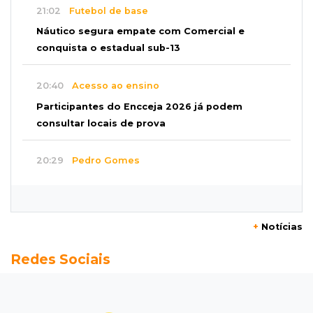
21:02
Futebol de base
Náutico segura empate com Comercial e
conquista o estadual sub-13
20:40
Acesso ao ensino
Participantes do Encceja 2026 já podem
consultar locais de prova
20:29
Pedro Gomes
Jovem morre baleado e suspeita envolve
disputa entre facções rivais
+
Notícias
20:01
Futebol feminino
Redes Sociais
Pantanal treina em Goiânia antes de jogo que
vale acesso inédito à Série A2
19:44
Campeonato Brasileiro