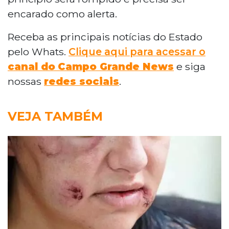
encarado como alerta.
Receba as principais notícias do Estado
pelo Whats.
Clique aqui para acessar o
canal do
Campo Grande News
e siga
nossas
redes sociais
.
VEJA TAMBÉM