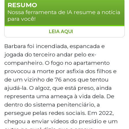
RESUMO
Nossa ferramenta de IA resume a notícia
para você!
LEIA AQUI
Bárbara Penna, sobrevivente de uma
tentativa de feminicídio em 2013, luta
Barbara foi incendiada, espancada e
pela aprovação da Lei Bárbara Penna,
jogada do terceiro andar pelo ex-
que visa endurecer punições contra
companheiro. O fogo no apartamento
agressores. Após ser incendiada e jogada
provocou a morte por asfixia dos filhos e
de um prédio pelo ex-companheiro, ela
de um vizinho de 76 anos que tentou
enfrenta sequelas físicas e psicológicas,
além de perseguições mesmo com ele
ajudá-la. O algoz, que está preso, ainda
preso. A proposta inclui medidas como o
representa uma ameaça à vida dela. De
fim de benefícios penais e transferência
dentro do sistema penitenciário, a
de presos para outros estados. Bárbara
persegue pelas redes sociais. Em 2022,
também critica a falta de proteção efetiva
chegou a enviar vídeos do presídio e um
às vítimas, destacando a necessidade de
formação de agentes de segurança e