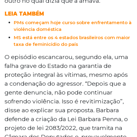
outro no qual dizia que a amava.
respostas rápidas às denúncias. Sua
história inspira mobilização e apoio a
LEIA TAMBÉM
outras mulheres em situação de violência.
PMs começam hoje curso sobre enfrentamento à
violência doméstica
MS está entre os 4 estados brasileiros com maior
taxa de feminicídio do país
O episódio escancarou, segundo ela, uma
falha grave do Estado na garantia de
proteção integral às vítimas, mesmo após
a condenação do agressor. “Depois que a
gente denuncia, não pode continuar
sofrendo violência. Isso é revitimização”,
disse ao explicar sua proposta. Barbara
defende a criação da Lei Barbara Penna, o
projeto de lei 2083/2022, que tramita na
Câmara dos Deputados e, provavelmente,