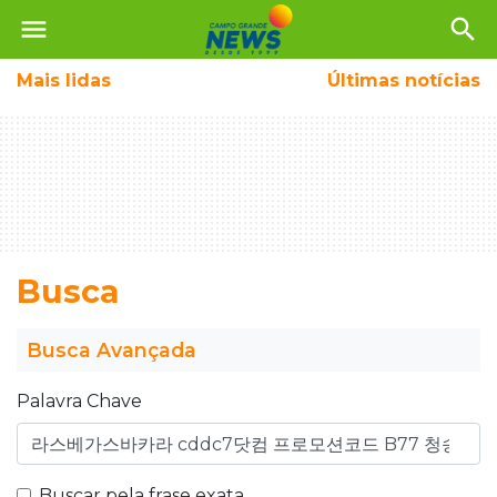
menu
search
Mais
lidas
Últimas notícias
Busca
Busca Avançada
Palavra Chave
Buscar pela frase exata