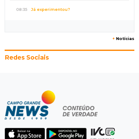
08:35
Já experimentou?
Ceviche de ponkan existe e pode surpreender
no sabor
+
Notícias
08:29
Procura-se
Dócil e brincalhão, cachorrinho Dobi
Redes Sociais
desaparece no Centro de Campo Grande
08:21
Jardim Noroeste
Homem invade casa pela janela e abusa de
mulher dentro do quarto
08:18
Pecuária
Rebanho bovino de MS encolhe em 616 mil
animais em um ano