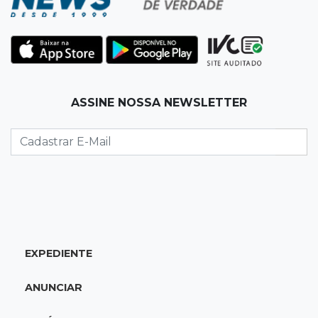
11:31
Paradeiro incerto
Mãe narra emboscada e diz ter sido amarrada
antes de bebê desaparecer
11:28
Audiência de custódia
ASSINE NOSSA NEWSLETTER
Juiz manda soltar motorista bêbado envolvido
em acidente que matou eletricista
11:19
Successione
Preso há quase 1 semana, ex-deputado Neno
Razuk tenta liberdade no STJ
11:07
Novo cenário
EXPEDIENTE
Acrissul atribui queda do rebanho em MS a
ciclo pecuário e uso da terra
ANUNCIAR
11:00
Let it Rip