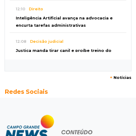
12:10
Direito
Inteligência Artificial avança na advocacia e
encurta tarefas administrativas
12:08
Decisão judicial
Justiça manda tirar canil e proíbe treino do
Choque ao lado de condomínio
11:56
Esquecidos
+
Notícias
Primeiro corpo do “cemitério de Nando”
Redes Sociais
nunca teve nome
11:48
Nova Alvorada do Sul
Vereadora é acusada de insinuar em vídeo
que prefeito agride mulheres