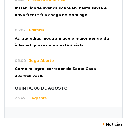
Instabilidade avança sobre MS nesta sexta e
nova frente fria chega no domingo
06:02
Editorial
As tragédias mostram que o maior perigo da
internet quase nunca está à vista
06:00
Jogo Aberto
Como milagre, corredor da Santa Casa
aparece vazio
QUINTA, 06 DE AGOSTO
23:45
Flagrante
Ladrão invade casa e sai com televisão nos
braços na Vila Ipiranga
+
Notícias