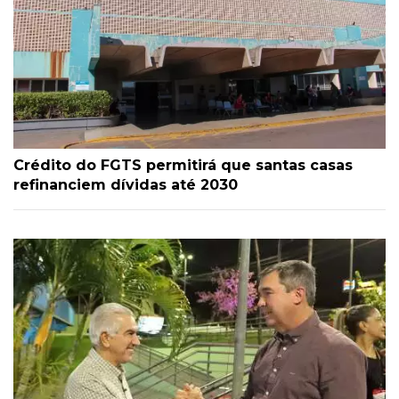
Crédito do FGTS permitirá que santas casas
refinanciem dívidas até 2030