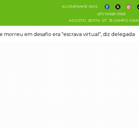
ACOMPANHE-NOS
(67) 99669-9563
AGOSTO, SEXTA
07
CAMPO GRA
 morreu em desafio era "escrava virtual", diz delegada