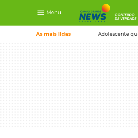
menu
Menu
durante temporal no interior
As mais
lidas
Adolescente que