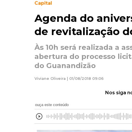
Capital
Agenda do aniver
de revitalização 
Às 10h será realizada a a
abertura do processo lici
do Guanandizão
Viviane Oliveira | 01/08/2018 09:06
Nos siga n
ouça este conteúdo