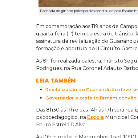
Fachada do ginásio poliesportivo construído pelo Estado h
Em comemoração aos 119 anos de Campo G
quarta-feira (1º) tem palestra de trânsit
assinatura de revitalização do Guanandizã
formação e abertura do II Circuíto Gastr
Às 8h foi realizada palestra: Trânsito Segu
Rodrigues, na Rua Coronel Adauto Barbosa
LEIA TAMBÉM
Revitalização do Guanandizão deve s
Governador e prefeito firmam convên
Das 8h30 às 11h e das 14h às 17h será rea
psicopedagógico, na
Escola
Municipal Co
Bairro Estrela D'Alva.
Às 10h, o prefeito Marquinhos Trad (PSD) 