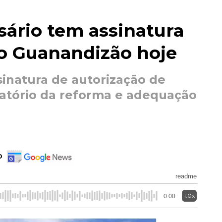
sário tem assinatura
do Guanandizão hoje
ssinatura de autorização de
tatório da reforma e adequação
o
readme
1.0x
0:00