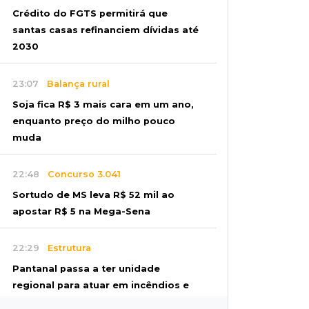
Crédito do FGTS permitirá que
santas casas refinanciem dívidas até
2030
23:07
Balança rural
Soja fica R$ 3 mais cara em um ano,
enquanto preço do milho pouco
muda
22:48
Concurso 3.041
Sortudo de MS leva R$ 52 mil ao
apostar R$ 5 na Mega-Sena
22:29
Estrutura
Pantanal passa a ter unidade
regional para atuar em incêndios e
desmate